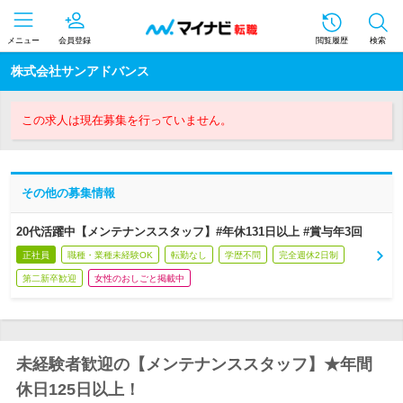
メニュー
会員登録
閲覧履歴
検索
株式会社サンアドバンス
この求人は現在募集を行っていません。
その他の募集情報
20代活躍中【メンテナンススタッフ】#年休131日以上 #賞与年3回
正社員
職種・業種未経験OK
転勤なし
学歴不問
完全週休2日制
第二新卒歓迎
女性のおしごと掲載中
未経験者歓迎の【メンテナンススタッフ】★年間
休日125日以上！