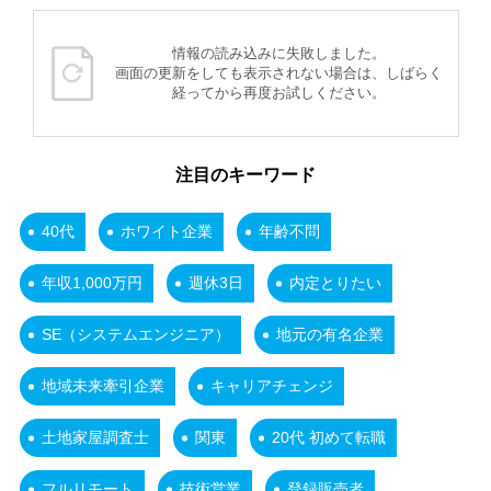
情報の読み込みに失敗しました。
画面の更新をしても表示されない場合は、しばらく
経ってから再度お試しください。
注目のキーワード
40代
ホワイト企業
年齢不問
年収1,000万円
週休3日
内定とりたい
SE（システムエンジニア）
地元の有名企業
地域未来牽引企業
キャリアチェンジ
土地家屋調査士
関東
20代 初めて転職
フルリモート
技術営業
登録販売者