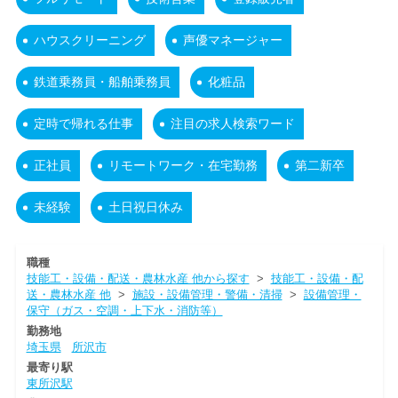
ハウスクリーニング
声優マネージャー
鉄道乗務員・船舶乗務員
化粧品
定時で帰れる仕事
注目の求人検索ワード
正社員
リモートワーク・在宅勤務
第二新卒
未経験
土日祝日休み
職種
技能工・設備・配送・農林水産 他から探す
>
技能工・設備・配
送・農林水産 他
>
施設・設備管理・警備・清掃
>
設備管理・
保守（ガス・空調・上下水・消防等）
勤務地
埼玉県
所沢市
最寄り駅
東所沢駅