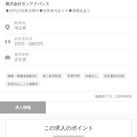
株式会社サンアドバンス
◆20代の先輩活躍中◆決算賞与あり※◆退職金あり
勤務地
埼玉県
初年度年収
370万～500万円
雇用形態
正社員
職種・業種未経験OK
第二新卒歓迎
学歴不問
転勤なし
完全週休2日制
女性のおしごと掲載中
掲載終了日：2025/08/28
求人情報
この求人のポイント