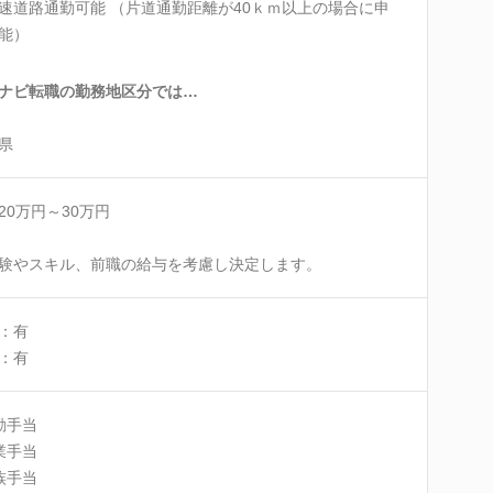
速道路通勤可能 （片道通勤距離が40ｋｍ以上の場合に申
能）
ナビ転職の勤務地区分では…
県
20万円～30万円
験やスキル、前職の給与を考慮し決定します。
：有
：有
勤手当
業手当
族手当