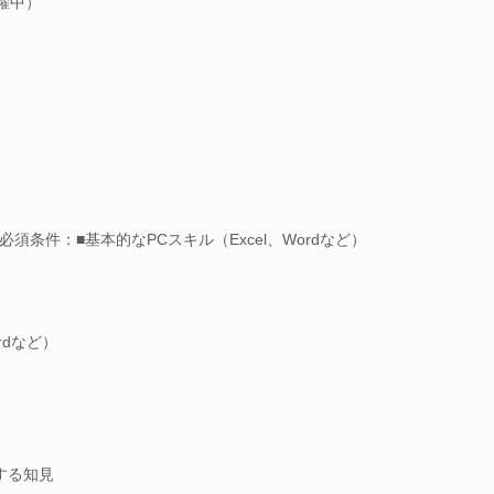
躍中）
条件：■基本的なPCスキル（Excel、Wordなど）
rdなど）
する知見