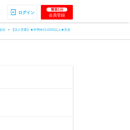
簡単1分
ログイン
会員登録
会社
【法人営業】★年間休日120日以上★完全