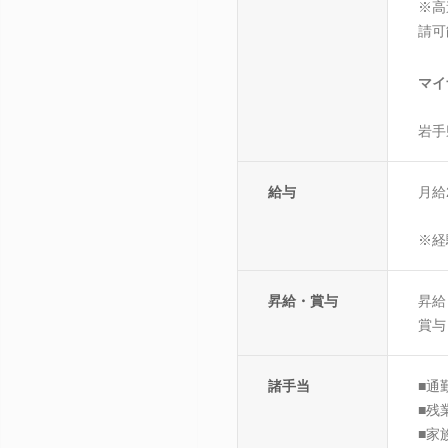
※高
請可
マイ
岩手
給与
月給
※経
昇給・賞与
昇給
賞与
諸手当
■通
■残
■家