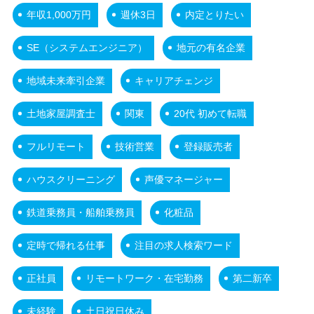
年収1,000万円
週休3日
内定とりたい
SE（システムエンジニア）
地元の有名企業
地域未来牽引企業
キャリアチェンジ
土地家屋調査士
関東
20代 初めて転職
フルリモート
技術営業
登録販売者
ハウスクリーニング
声優マネージャー
鉄道乗務員・船舶乗務員
化粧品
定時で帰れる仕事
注目の求人検索ワード
正社員
リモートワーク・在宅勤務
第二新卒
未経験
土日祝日休み