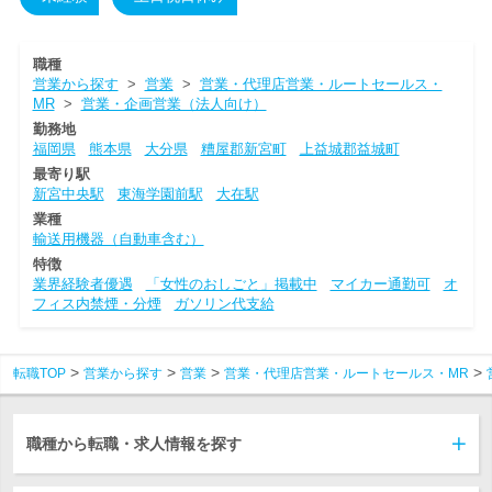
職種
営業から探す
>
営業
>
営業・代理店営業・ルートセールス・
MR
>
営業・企画営業（法人向け）
勤務地
福岡県
熊本県
大分県
糟屋郡新宮町
上益城郡益城町
最寄り駅
新宮中央駅
東海学園前駅
大在駅
業種
輸送用機器（自動車含む）
特徴
業界経験者優遇
「女性のおしごと」掲載中
マイカー通勤可
オ
フィス内禁煙・分煙
ガソリン代支給
転職TOP
営業から探す
営業
営業・代理店営業・ルートセールス・MR
職種から転職・求人情報を探す