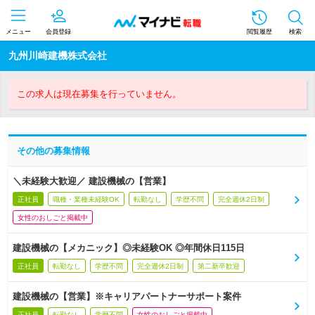
メニュー
会員登録
閲覧履歴
検索
九州川崎建機株式会社
この求人は現在募集を行っていません。
その他の募集情報
＼未経験大歓迎／ 建設機械の【営業】
正社員
職種・業種未経験OK
転勤なし
学歴不問
完全週休2日制
女性のおしごと掲載中
建設機械の【メカニック】◎未経験OK ◎年間休日115日
正社員
転勤なし
学歴不問
完全週休2日制
第二新卒歓迎
建設機械の【営業】※キャリアパートナーサポート案件
正社員
転勤なし
学歴不問
女性のおしごと掲載中