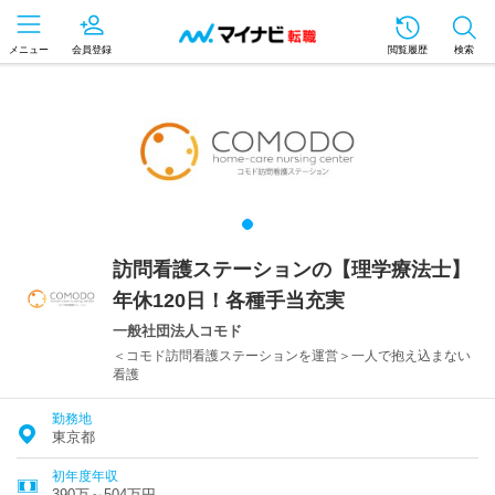
メニュー
会員登録
閲覧履歴
検索
訪問看護ステーションの【理学療法士】
年休120日！各種手当充実
一般社団法人コモド
＜コモド訪問看護ステーションを運営＞一人で抱え込まない
看護
勤務地
東京都
初年度年収
390万～504万円