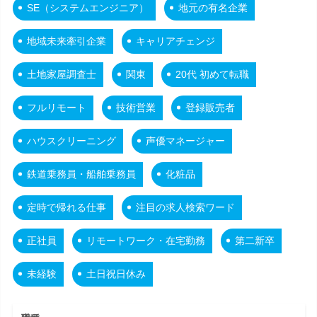
SE（システムエンジニア）
地元の有名企業
地域未来牽引企業
キャリアチェンジ
土地家屋調査士
関東
20代 初めて転職
フルリモート
技術営業
登録販売者
ハウスクリーニング
声優マネージャー
鉄道乗務員・船舶乗務員
化粧品
定時で帰れる仕事
注目の求人検索ワード
正社員
リモートワーク・在宅勤務
第二新卒
未経験
土日祝日休み