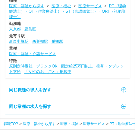
職種
医療・福祉から探す
>
医療・福祉
>
医療サービス
>
PT（理学
療法士）・OT（作業療法士）・ST（言語聴覚士）・ORT（視能訓
練士）
勤務地
東京都
豊島区
最寄り駅
新庚申塚駅
西巣鴨駅
巣鴨駅
業種
医療・福祉・介護サービス
特徴
原則定時退社
ブランクOK
固定給25万円以上
携帯・タブレッ
ト支給
「女性のおしごと」掲載中
同じ職種の求人を探す
同じ業種の求人を探す
転職TOP
医療・福祉から探す
医療・福祉
医療サービス
PT（理学療法