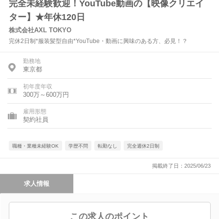
完全未経験歓迎！YouTube動画の【映像クリエイ
ター】★年休120日
株式会社AXL TOKYO
完休2日制*服装髪型自由*YouTube・動画に興味のある方、必見！？
勤務地
東京都
初年度年収
300万～600万円
雇用形態
契約社員
職種・業種未経験OK
学歴不問
転勤なし
完全週休2日制
掲載終了日：2025/06/23
求人情報
この求人のポイント