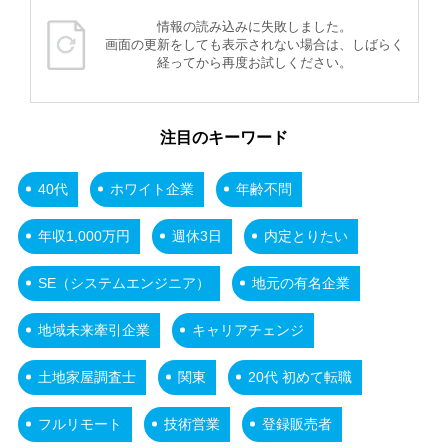
情報の読み込みに失敗しました。
画面の更新をしても表示されない場合は、しばらく
経ってから再度お試しください。
注目のキーワード
40代
ホワイト企業
年齢不問
年収1,000万円
週休3日
内定とりたい
SE（システムエンジニア）
地元の有名企業
地域未来牽引企業
キャリアチェンジ
土地家屋調査士
関東
20代 初めて転職
フルリモート
技術営業
登録販売者