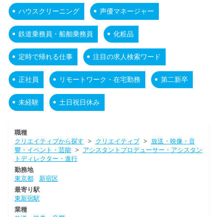
ハウスクリーニング
声優マネージャー
鉄道乗務員・船舶乗務員
化粧品
定時で帰れる仕事
注目の求人検索ワード
正社員
リモートワーク・在宅勤務
第二新卒
未経験
土日祝日休み
職種
クリエイティブから探す
>
クリエイティブ
>
放送・映像・音
響・イベント・芸能
>
アシスタントプロデューサー・アシスタン
トディレクター・進行
勤務地
東京都
新宿区
最寄り駅
東新宿駅
業種