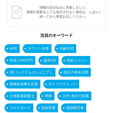
情報の読み込みに失敗しました。
画面の更新をしても表示されない場合は、しばらく
経ってから再度お試しください。
注目のキーワード
40代
ホワイト企業
年齢不問
年収1,000万円
週休3日
内定とりたい
SE（システムエンジニア）
地元の有名企業
地域未来牽引企業
キャリアチェンジ
土地家屋調査士
関東
20代 初めて転職
フルリモート
技術営業
登録販売者