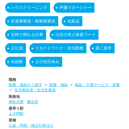
ハウスクリーニング
声優マネージャー
鉄道乗務員・船舶乗務員
化粧品
定時で帰れる仕事
注目の求人検索ワード
正社員
リモートワーク・在宅勤務
第二新卒
未経験
土日祝日休み
職種
医療・福祉から探す
>
医療・福祉
>
福祉・介護サービス・栄養
>
生活相談員・生活支援員
勤務地
神奈川県
横浜市
最寄り駅
上大岡駅
業種
公益・特殊・独立行政法人