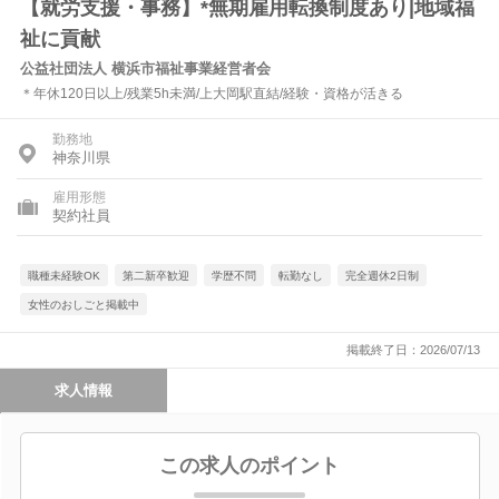
【就労支援・事務】*無期雇用転換制度あり|地域福
祉に貢献
公益社団法人 横浜市福祉事業経営者会
＊年休120日以上/残業5h未満/上大岡駅直結/経験・資格が活きる
勤務地
神奈川県
雇用形態
契約社員
職種未経験OK
第二新卒歓迎
学歴不問
転勤なし
完全週休2日制
女性のおしごと掲載中
掲載終了日：2026/07/13
求人情報
この求人のポイント