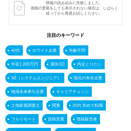
情報の読み込みに失敗しました。
画面の更新をしても表示されない場合は、しばらく
経ってから再度お試しください。
注目のキーワード
40代
ホワイト企業
年齢不問
年収1,000万円
週休3日
内定とりたい
SE（システムエンジニア）
地元の有名企業
地域未来牽引企業
キャリアチェンジ
土地家屋調査士
関東
20代 初めて転職
フルリモート
技術営業
登録販売者