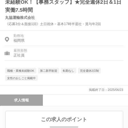
未経験OK！【事務スタッフ】★完全週休2日＆1日
実働7.5時間
丸協運輸株式会社
《応募3分＆面接1回》土日祝休・基本17時半退社・賞与年2回
勤務地
福岡県
雇用形態
正社員
職種・業種未経験OK
第二新卒歓迎
転勤なし
完全週休2日制
女性のおしごと掲載中
掲載終了日：2025/06/23
求人情報
この求人のポイント