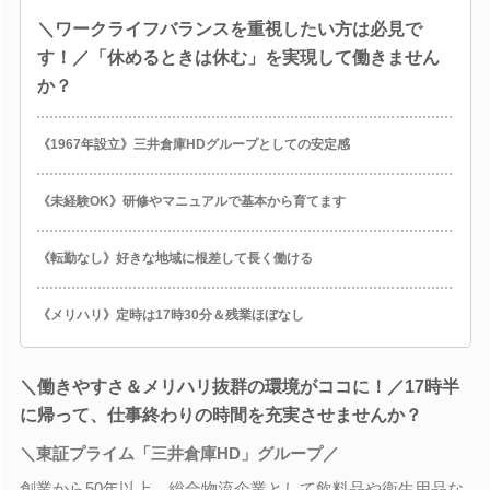
＼ワークライフバランスを重視したい方は必見で
す！／「休めるときは休む」を実現して働きません
か？
《1967年設立》三井倉庫HDグループとしての安定感
《未経験OK》研修やマニュアルで基本から育てます
《転勤なし》好きな地域に根差して長く働ける
《メリハリ》定時は17時30分＆残業ほぼなし
＼働きやすさ＆メリハリ抜群の環境がココに！／17時半
に帰って、仕事終わりの時間を充実させませんか？
＼東証プライム「三井倉庫HD」グループ／
創業から50年以上、総合物流企業として飲料品や衛生用品な