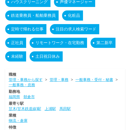
ハウスクリーニング
声優マネージャー
鉄道乗務員・船舶乗務員
化粧品
定時で帰れる仕事
注目の求人検索ワード
正社員
リモートワーク・在宅勤務
第二新卒
未経験
土日祝日休み
職種
管理・事務から探す
>
管理・事務
>
一般事務・受付・秘書
>
一般事務・庶務
勤務地
福岡県
朝倉市
最寄り駅
甘木(甘木鉄道線)駅
上浦駅
馬田駅
業種
物流・倉庫
特徴