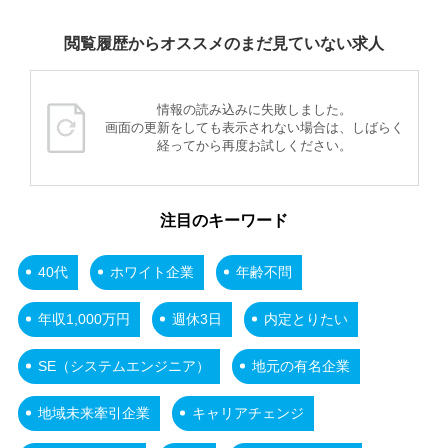
閲覧履歴からオススメのまだ見ていない求人
情報の読み込みに失敗しました。
画面の更新をしても表示されない場合は、しばらく
経ってから再度お試しください。
注目のキーワード
40代
ホワイト企業
年齢不問
年収1,000万円
週休3日
内定とりたい
SE（システムエンジニア）
地元の有名企業
地域未来牽引企業
キャリアチェンジ