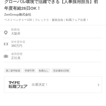
グローバル環境で活躍できる【人事採用担当】初
年度有給26日OK！
ZenGroup株式会社
ベストベンチャー100｜フレックス・服装自由｜転職フェア出展！
勤務地
大阪府
初年度年収
380万円
雇用形態
正社員
第二新卒歓迎
学歴不問
転勤なし
完全週休2日制
出展決定！