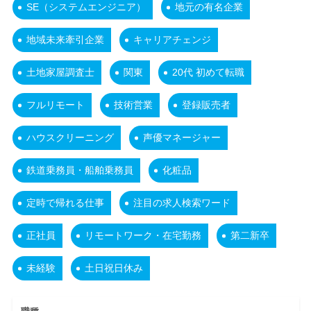
SE（システムエンジニア）
地元の有名企業
地域未来牽引企業
キャリアチェンジ
土地家屋調査士
関東
20代 初めて転職
フルリモート
技術営業
登録販売者
ハウスクリーニング
声優マネージャー
鉄道乗務員・船舶乗務員
化粧品
定時で帰れる仕事
注目の求人検索ワード
正社員
リモートワーク・在宅勤務
第二新卒
未経験
土日祝日休み