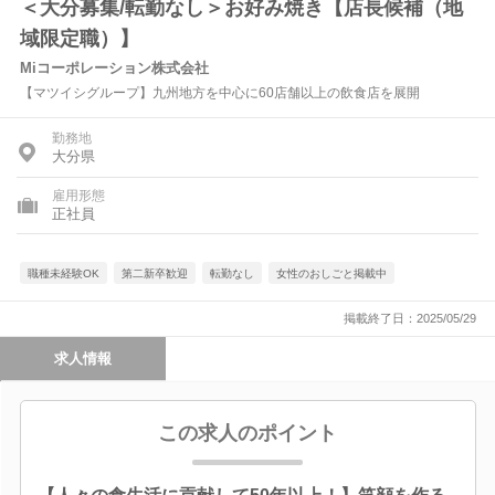
＜大分募集/転勤なし＞お好み焼き【店長候補（地
域限定職）】
Miコーポレーション株式会社
【マツイシグループ】九州地方を中心に60店舗以上の飲食店を展開
勤務地
大分県
雇用形態
正社員
職種未経験OK
第二新卒歓迎
転勤なし
女性のおしごと掲載中
掲載終了日：2025/05/29
求人情報
この求人のポイント