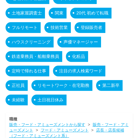
土地家屋調査士
関東
20代 初めて転職
フルリモート
技術営業
登録販売者
ハウスクリーニング
声優マネージャー
鉄道乗務員・船舶乗務員
化粧品
定時で帰れる仕事
注目の求人検索ワード
正社員
リモートワーク・在宅勤務
第二新卒
未経験
土日祝日休み
職種
販売・フード・アミューズメントから探す
>
販売・フード・アミ
ューズメント
>
フード・アミューズメント
>
店長・店長候補
（フード・アミューズメント系）