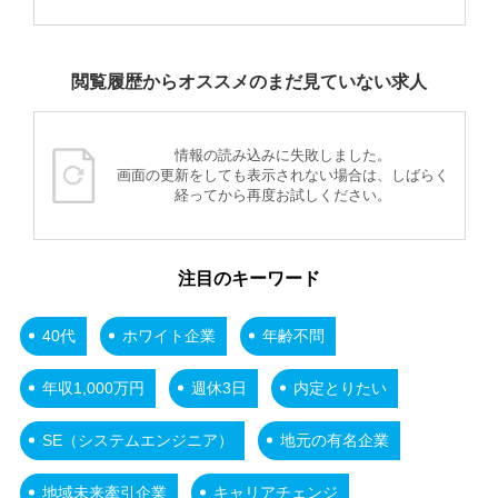
閲覧履歴からオススメのまだ見ていない求人
情報の読み込みに失敗しました。
画面の更新をしても表示されない場合は、しばらく
経ってから再度お試しください。
注目のキーワード
40代
ホワイト企業
年齢不問
年収1,000万円
週休3日
内定とりたい
SE（システムエンジニア）
地元の有名企業
地域未来牽引企業
キャリアチェンジ