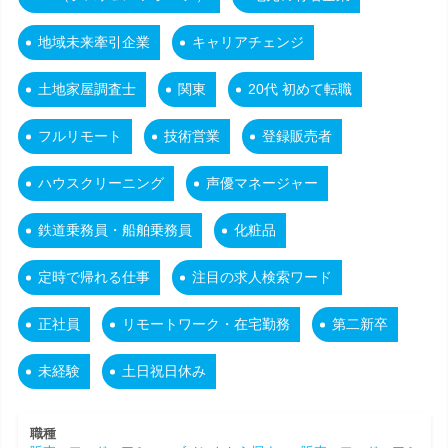
地域未来牽引企業
キャリアチェンジ
土地家屋調査士
関東
20代 初めて転職
フルリモート
技術営業
登録販売者
ハウスクリーニング
声優マネージャー
鉄道乗務員・船舶乗務員
化粧品
定時で帰れる仕事
注目の求人検索ワード
正社員
リモートワーク・在宅勤務
第二新卒
未経験
土日祝日休み
職種