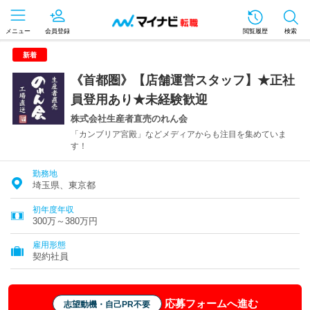
メニュー
会員登録
閲覧履歴
検索
新着
《首都圏》【店舗運営スタッフ】★正社
員登用あり★未経験歓迎
株式会社生産者直売のれん会
「カンブリア宮殿」などメディアからも注目を集めていま
す！
勤務地
埼玉県、東京都
初年度年収
300万～380万円
雇用形態
契約社員
応募フォームへ進む
志望動機・自己PR不要