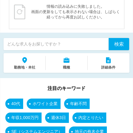
情報の読み込みに失敗しました。
画面の更新をしても表示されない場合は、しばらく
経ってから再度お試しください。
検索
どんな求人をお探しですか？
勤務地・本社
職種
詳細条件
注目のキーワード
40代
ホワイト企業
年齢不問
年収1,000万円
週休3日
内定とりたい
SE（システムエンジニア）
地元の有名企業