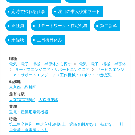
定時で帰れる仕事
注目の求人検索ワード
正社員
リモートワーク・在宅勤務
第二新卒
未経験
土日祝日休み
職種
電気・電子・機械・半導体から探す
>
電気・電子・機械・半導体
>
サービスエンジニア・サポートエンジニア
>
サービスエンジ
ニア・サポートエンジニア（工作機械・ロボット・機械系）
勤務地
東京都
品川区
最寄り駅
大森(東京都)駅
大森海岸駅
業種
重電・産業用電気機器
特徴
第二新卒歓迎
中途入社5割以上
退職金制度あり
転勤なし
社
員食堂・食事補助あり