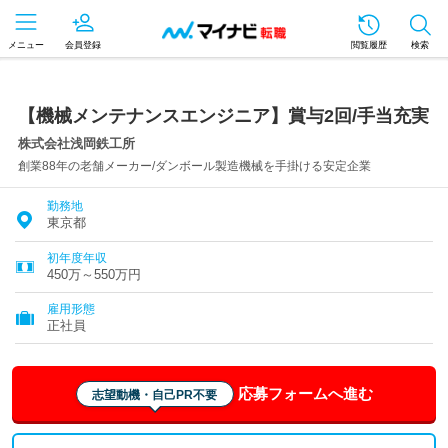
メニュー
会員登録
閲覧履歴
検索
【機械メンテナンスエンジニア】賞与2回/手当充実
株式会社浅岡鉄工所
創業88年の老舗メーカー/ダンボール製造機械を手掛ける安定企業
勤務地
東京都
初年度年収
450万～550万円
雇用形態
正社員
応募フォームへ進む
志望動機・自己PR不要