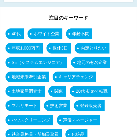
注目のキーワード
40代
ホワイト企業
年齢不問
年収1,000万円
週休3日
内定とりたい
SE（システムエンジニア）
地元の有名企業
地域未来牽引企業
キャリアチェンジ
土地家屋調査士
関東
20代 初めて転職
フルリモート
技術営業
登録販売者
ハウスクリーニング
声優マネージャー
鉄道乗務員・船舶乗務員
化粧品