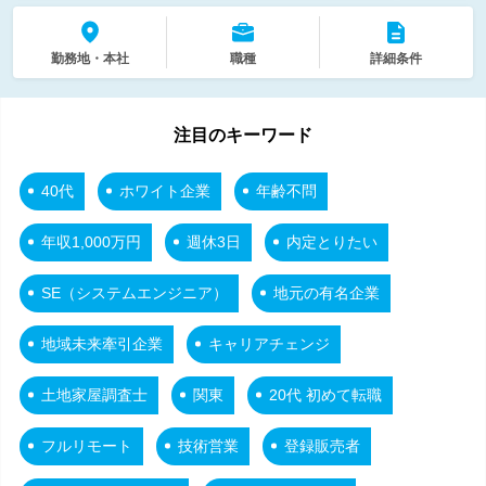
勤務地・本社
職種
詳細条件
注目のキーワード
40代
ホワイト企業
年齢不問
年収1,000万円
週休3日
内定とりたい
SE（システムエンジニア）
地元の有名企業
地域未来牽引企業
キャリアチェンジ
土地家屋調査士
関東
20代 初めて転職
フルリモート
技術営業
登録販売者