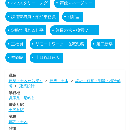
ハウスクリーニング
声優マネージャー
鉄道乗務員・船舶乗務員
化粧品
定時で帰れる仕事
注目の求人検索ワード
正社員
リモートワーク・在宅勤務
第二新卒
未経験
土日祝日休み
職種
建築・土木から探す
>
建築・土木
>
設計・積算・測量・構造解
析
>
建築設計
勤務地
兵庫県
尼崎市
最寄り駅
出屋敷駅
業種
建設・土木
特徴