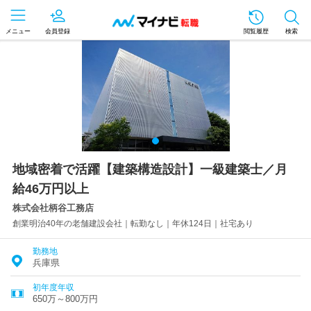
メニュー
会員登録
閲覧履歴
検索
地域密着で活躍【建築構造設計】一級建築士／月
給46万円以上
株式会社柄谷工務店
創業明治40年の老舗建設会社｜転勤なし｜年休124日｜社宅あり
勤務地
兵庫県
初年度年収
650万～800万円