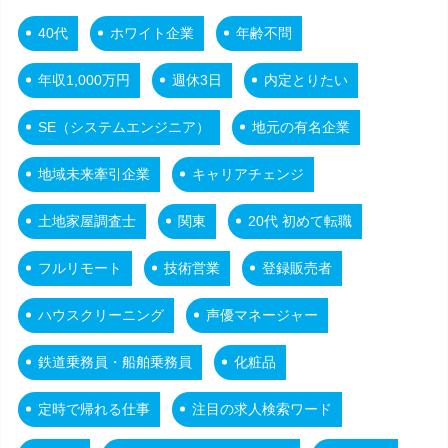
40代
ホワイト企業
年齢不問
年収1,000万円
週休3日
内定とりたい
SE（システムエンジニア）
地元の有名企業
地域未来牽引企業
キャリアチェンジ
土地家屋調査士
関東
20代 初めて転職
フルリモート
技術営業
登録販売者
ハウスクリーニング
声優マネージャー
鉄道乗務員・船舶乗務員
化粧品
定時で帰れる仕事
注目の求人検索ワード