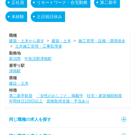
正社員
リモートワーク・在宅勤務
第二新卒
未経験
土日祝日休み
職種
建築・土木から探す
>
建築・土木
>
施工管理・設備・環境保全
>
土木施工管理・工事監理者
勤務地
新潟県
中魚沼郡津南町
最寄り駅
津南駅
業種
建設・土木
特徴
第二新卒歓迎
「女性のおしごと」掲載中
社宅・家賃補助制度
年間休日120日以上
資格取得支援・手当あり
同じ職種の求人を探す