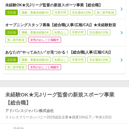
未経験OK★元Jリーグ監督の新規スポーツ事業【総合職】
正社員
職種・業種未経験OK
学歴不問
完全週休2日制
第二新卒歓迎
オープニングスタッフ募集【総合職(人事/広報/CA)】★未経験歓迎
正社員
職種・業種未経験OK
転勤なし
学歴不問
完全週休2日制
第二新卒歓迎
女性のおしごと掲載中
あなたの“やってみたい”が見つかる！【総合職(人事/広報/CA)】
正社員
職種・業種未経験OK
転勤なし
学歴不問
完全週休2日制
第二新卒歓迎
女性のおしごと掲載中
未経験OK★元Jリーグ監督の新規スポーツ事業
【総合職】
アドバンスジャパン株式会社
ストレスフリーカンパニー2025認定企業★残業10h以下／年休120日
勤務地