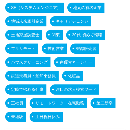
SE（システムエンジニア）
地元の有名企業
地域未来牽引企業
キャリアチェンジ
土地家屋調査士
関東
20代 初めて転職
フルリモート
技術営業
登録販売者
ハウスクリーニング
声優マネージャー
鉄道乗務員・船舶乗務員
化粧品
定時で帰れる仕事
注目の求人検索ワード
正社員
リモートワーク・在宅勤務
第二新卒
未経験
土日祝日休み