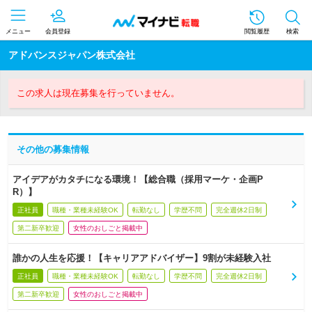
メニュー
会員登録
閲覧履歴
検索
アドバンスジャパン株式会社
この求人は現在募集を行っていません。
その他の募集情報
アイデアがカタチになる環境！【総合職（採用マーケ・企画P
R）】
正社員
職種・業種未経験OK
転勤なし
学歴不問
完全週休2日制
第二新卒歓迎
女性のおしごと掲載中
誰かの人生を応援！【キャリアアドバイザー】9割が未経験入社
正社員
職種・業種未経験OK
転勤なし
学歴不問
完全週休2日制
第二新卒歓迎
女性のおしごと掲載中