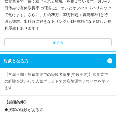
飲食業界で「長く続けられる環境」を整えています。月8～9
日休みで有休取得率は8割以上、オンとオフのメリハリをつけ
て働けます。さらに、月給25万～33万円超＋賞与年3回と待
遇も抜群。出社時に好きなドリンクが1杯無料になる嬉しい福
利厚生もあります！
閉じる
対象となる方
【学歴不問・飲食業界での経験者募集(年数不問)】飲食業で
の経験を活かして人気ブランドでの店舗運営ノウハウを学べ
ます！
【必須条件】
◆接客の経験がある方