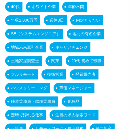
40代
ホワイト企業
年齢不問
年収1,000万円
週休3日
内定とりたい
SE（システムエンジニア）
地元の有名企業
地域未来牽引企業
キャリアチェンジ
土地家屋調査士
関東
20代 初めて転職
フルリモート
技術営業
登録販売者
ハウスクリーニング
声優マネージャー
鉄道乗務員・船舶乗務員
化粧品
定時で帰れる仕事
注目の求人検索ワード
正社員
リモートワーク・在宅勤務
第二新卒