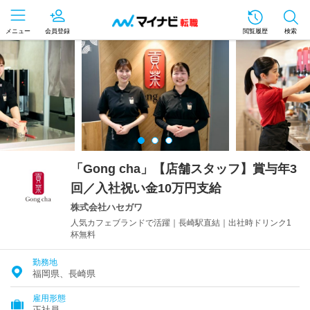
メニュー
会員登録
閲覧履歴
検索
「Gong cha」【店舗スタッフ】賞与年3
回／入社祝い金10万円支給
株式会社ハセガワ
人気カフェブランドで活躍｜長崎駅直結｜出社時ドリンク1
杯無料
勤務地
福岡県、長崎県
雇用形態
正社員