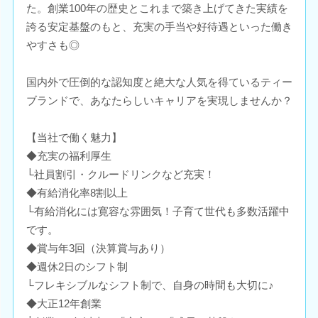
た。創業100年の歴史とこれまで築き上げてきた実績を
誇る安定基盤のもと、充実の手当や好待遇といった働き
やすさも◎
国内外で圧倒的な認知度と絶大な人気を得ているティー
ブランドで、あなたらしいキャリアを実現しませんか？
【当社で働く魅力】
◆充実の福利厚生
└社員割引・クルードリンクなど充実！
◆有給消化率8割以上
└有給消化には寛容な雰囲気！子育て世代も多数活躍中
です。
◆賞与年3回（決算賞与あり）
◆週休2日のシフト制
└フレキシブルなシフト制で、自身の時間も大切に♪
◆大正12年創業