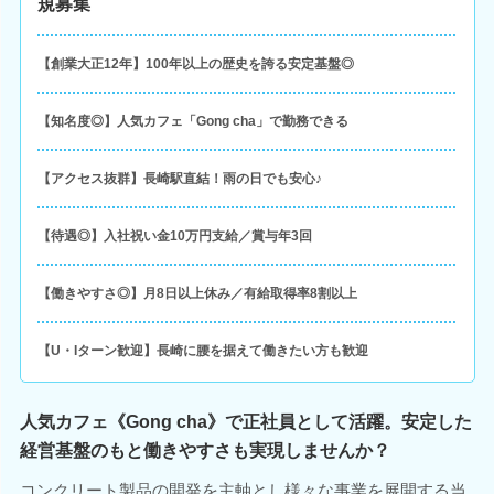
規募集
【創業大正12年】100年以上の歴史を誇る安定基盤◎
【知名度◎】人気カフェ「Gong cha」で勤務できる
【アクセス抜群】長崎駅直結！雨の日でも安心♪
【待遇◎】入社祝い金10万円支給／賞与年3回
【働きやすさ◎】月8日以上休み／有給取得率8割以上
【U・Iターン歓迎】長崎に腰を据えて働きたい方も歓迎
人気カフェ《Gong cha》で正社員として活躍。安定した
経営基盤のもと働きやすさも実現しませんか？
コンクリート製品の開発を主軸とし様々な事業を展開する当