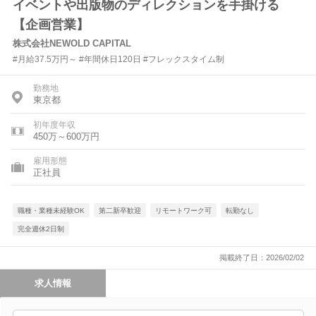
イベントや出版物のディレクションを手掛ける
【企画営業】
株式会社NEWOLD CAPITAL
#月給37.5万円～ #年間休日120日 #フレックスタイム制
勤務地
東京都
初年度年収
450万～600万円
雇用形態
正社員
職種・業種未経験OK
第二新卒歓迎
リモートワーク可
転勤なし
完全週休2日制
掲載終了日：2026/02/02
求人情報