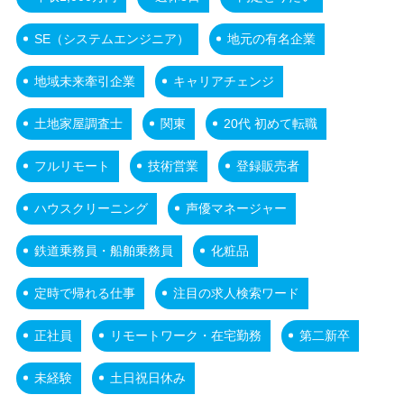
SE（システムエンジニア）
地元の有名企業
地域未来牽引企業
キャリアチェンジ
土地家屋調査士
関東
20代 初めて転職
フルリモート
技術営業
登録販売者
ハウスクリーニング
声優マネージャー
鉄道乗務員・船舶乗務員
化粧品
定時で帰れる仕事
注目の求人検索ワード
正社員
リモートワーク・在宅勤務
第二新卒
未経験
土日祝日休み