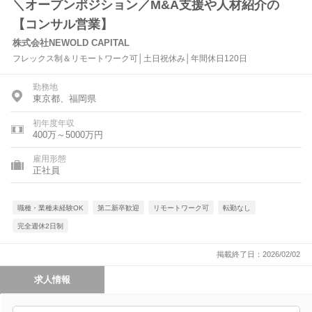
＼オープンポジション／M&A支援や人材紹介の
【コンサル営業】
株式会社NEWOLD CAPITAL
フレックス制＆リモートワーク可│土日祝休み│年間休日120日
勤務地
東京都、福岡県
初年度年収
400万～5000万円
雇用形態
正社員
職種・業種未経験OK
第二新卒歓迎
リモートワーク可
転勤なし
完全週休2日制
掲載終了日：2026/02/02
求人情報