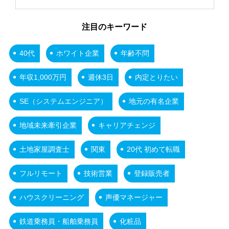
注目のキーワード
40代
ホワイト企業
年齢不問
年収1,000万円
週休3日
内定とりたい
SE（システムエンジニア）
地元の有名企業
地域未来牽引企業
キャリアチェンジ
土地家屋調査士
関東
20代 初めて転職
フルリモート
技術営業
登録販売者
ハウスクリーニング
声優マネージャー
鉄道乗務員・船舶乗務員
化粧品