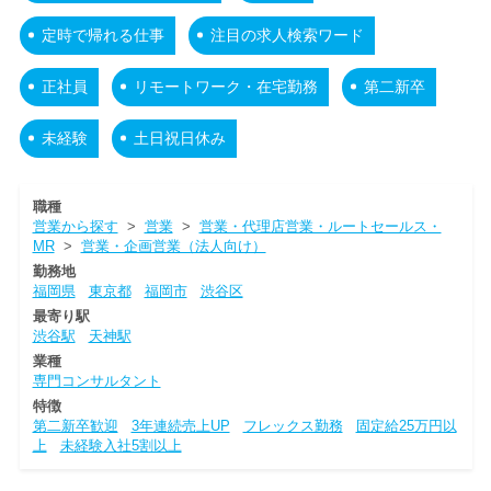
定時で帰れる仕事
注目の求人検索ワード
正社員
リモートワーク・在宅勤務
第二新卒
未経験
土日祝日休み
職種
営業から探す
>
営業
>
営業・代理店営業・ルートセールス・
MR
>
営業・企画営業（法人向け）
勤務地
福岡県
東京都
福岡市
渋谷区
最寄り駅
渋谷駅
天神駅
業種
専門コンサルタント
特徴
第二新卒歓迎
3年連続売上UP
フレックス勤務
固定給25万円以
上
未経験入社5割以上