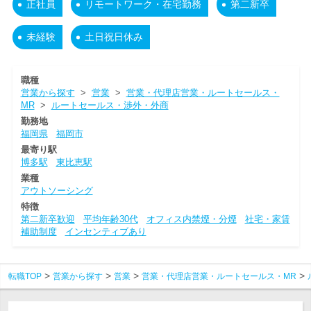
正社員
リモートワーク・在宅勤務
第二新卒
未経験
土日祝日休み
職種
営業から探す
>
営業
>
営業・代理店営業・ルートセールス・
MR
>
ルートセールス・渉外・外商
勤務地
福岡県
福岡市
最寄り駅
博多駅
東比恵駅
業種
アウトソーシング
特徴
第二新卒歓迎
平均年齢30代
オフィス内禁煙・分煙
社宅・家賃
補助制度
インセンティブあり
転職TOP
営業から探す
営業
営業・代理店営業・ルートセールス・MR