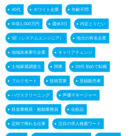
40代
ホワイト企業
年齢不問
年収1,000万円
週休3日
内定とりたい
SE（システムエンジニア）
地元の有名企業
地域未来牽引企業
キャリアチェンジ
土地家屋調査士
関東
20代 初めて転職
フルリモート
技術営業
登録販売者
ハウスクリーニング
声優マネージャー
鉄道乗務員・船舶乗務員
化粧品
定時で帰れる仕事
注目の求人検索ワード