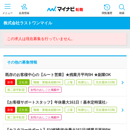
メニュー
会員登録
閲覧履歴
検索
株式会社ラストワンマイル
この求人は現在募集を行っていません。
その他の募集情報
既存のお客様中心の【ルート営業】★残業月平均5H ★副業OK
新着
正社員
職種・業種未経験OK
上場
転勤なし
完全週休2日制
第二新卒歓迎
女性のおしごと掲載中
【お客様サポートスタッフ】年休最大161日！基本定時退社♪
新着
正社員
職種・業種未経験OK
上場
転勤なし
完全週休2日制
第二新卒歓迎
女性のおしごと掲載中
【カスタマーサポート】SV候補/年休最大161日/残業月平均5H