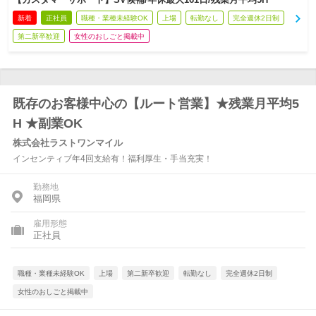
新着
正社員
職種・業種未経験OK
上場
転勤なし
完全週休2日制
第二新卒歓迎
女性のおしごと掲載中
既存のお客様中心の【ルート営業】★残業月平均5
H ★副業OK
株式会社ラストワンマイル
インセンティブ年4回支給有！福利厚生・手当充実！
勤務地
福岡県
雇用形態
正社員
職種・業種未経験OK
上場
第二新卒歓迎
転勤なし
完全週休2日制
女性のおしごと掲載中