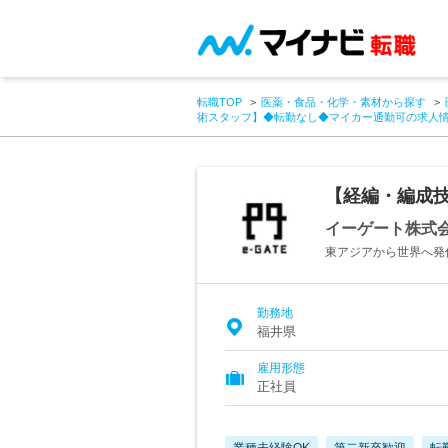
転職TOP
医薬・食品・化学・素材から探す
術スタッフ】◆転勤なし◆マイカー通勤可の求人
【経編・編成
イーゲート株式
東アジアから世界へ発
勤務地
福井県
雇用形態
正社員
業種未経験OK
第二新卒歓迎
転