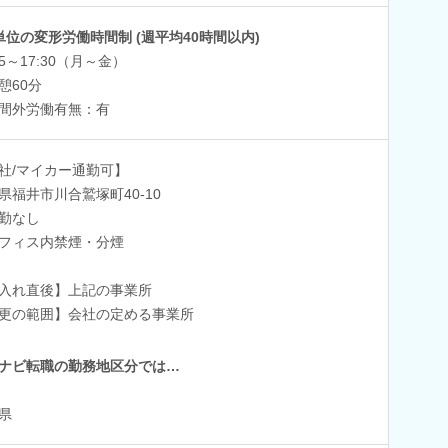
単位の変形労働時間制 (週平均40時間以内)
45～17:30（月～金）
憩60分
間外労働有無：有
社/マイカー通勤可】
県福井市川合鷲塚町40-10
勤なし
フィス内禁煙・分煙
入れ直後】上記の事業所
更の範囲】会社の定める事業所
ナビ転職の勤務地区分では…
県