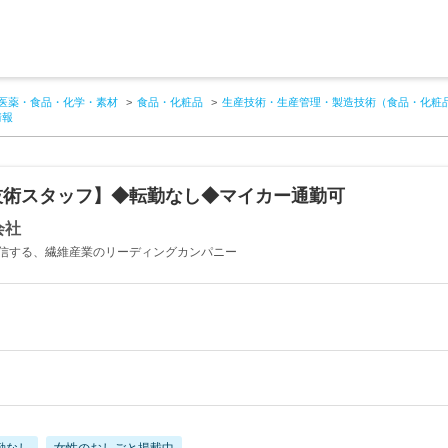
医薬・食品・化学・素材
食品・化粧品
生産技術・生産管理・製造技術（食品・化粧
情報
技術スタッフ】◆転勤なし◆マイカー通勤可
会社
信する、繊維産業のリーディングカンパニー
勤なし
女性のおしごと掲載中