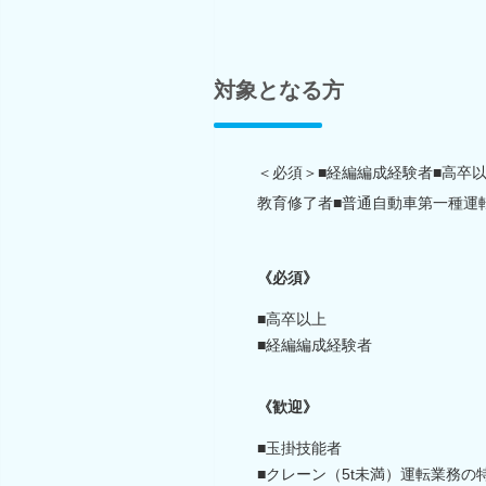
対象となる方
＜必須＞■経編編成経験者■高卒以
教育修了者■普通自動車第一種運
《必須》
■高卒以上
■経編編成経験者
《歓迎》
■玉掛技能者
■クレーン（5t未満）運転業務の