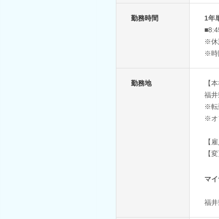
勤務時間
1年
■8:
※休
※時
勤務地
【本
福井
※転
※オ
【雇
【変
マイ
福井