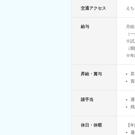
交通アクセス
えち
給与
月給2
（一
※試
（期
※年
昇給・賞与
昇
賞
諸手当
通
残
休日・休暇
【年
週