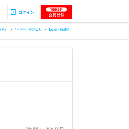
簡単1分
ログイン
会員登録
品系）
イーゲート株式会社
【経編・編成技
情報更新日：2026/06/05