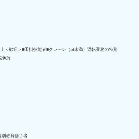
上＜歓迎＞■玉掛技能者■クレーン（5t未満）運転業務の特別
転免許
特別教育修了者