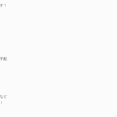
す！
手配
など
！