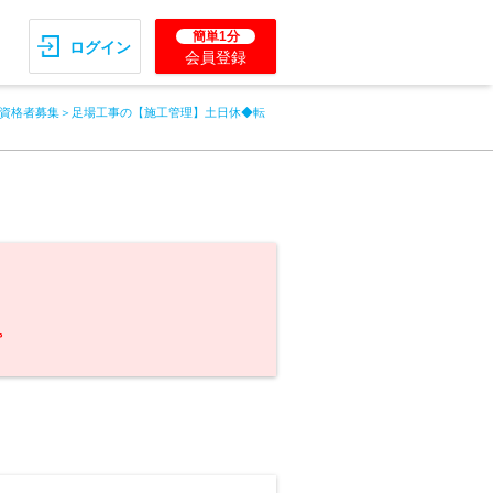
簡単1分
ログイン
会員登録
資格者募集＞足場工事の【施工管理】土日休◆転
。