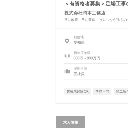
＜有資格者募集＞足場工事
株式会社岡本工務店
常に改善、常に前進、 次につながるもの
勤務地
愛知県
初年度年収
600万～800万円
雇用形態
正社員
業種未経験OK
学歴不問
第二新
求人情報