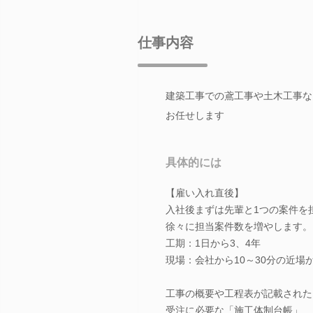
仕事内容
建築工事での鳶工事や土木工事な
お任せします
具体的には
【雇い入れ直後】
入社後まずは先輩と1つの案件を
徐々に担当案件数を増やします。
工期：1日から3、4年
現場：会社から10～30分の近場
工事の概要や工程表が記載された
受注に必要な「施工体制台帳」