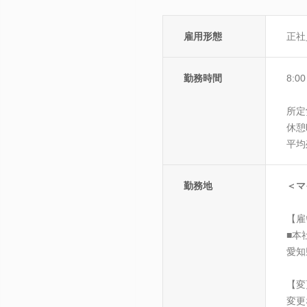
雇用形態
正社
勤務時間
8:0
所定
休憩
平均
勤務地
＜マ
【雇
■本
愛知
【変
変更