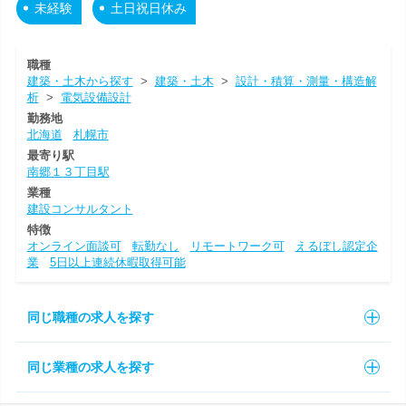
未経験
土日祝日休み
職種
建築・土木から探す
>
建築・土木
>
設計・積算・測量・構造解
析
>
電気設備設計
勤務地
北海道
札幌市
最寄り駅
南郷１３丁目駅
業種
建設コンサルタント
特徴
オンライン面談可
転勤なし
リモートワーク可
えるぼし認定企
業
5日以上連続休暇取得可能
同じ職種の求人を探す
同じ業種の求人を探す