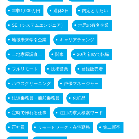
年収1,000万円
週休3日
内定とりたい
SE（システムエンジニア）
地元の有名企業
地域未来牽引企業
キャリアチェンジ
土地家屋調査士
関東
20代 初めて転職
フルリモート
技術営業
登録販売者
ハウスクリーニング
声優マネージャー
鉄道乗務員・船舶乗務員
化粧品
定時で帰れる仕事
注目の求人検索ワード
正社員
リモートワーク・在宅勤務
第二新卒