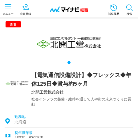
メニュー
会員登録
閲覧履歴
検索
新着
【電気通信設備設計】◆フレックス◆年
休125日◆賞与約5ヶ月
北開工営株式会社
社会インフラの整備・維持を通して人や街の未来づくりに貢
献
勤務地
北海道
初年度年収
460万～630万円