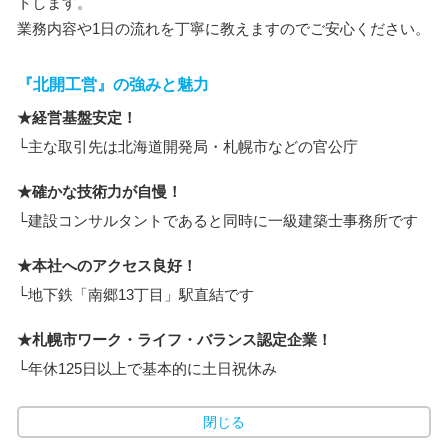
トします。
業務内容や1日の流れを丁寧に教えますのでご安心ください。
『北開工営』の強みと魅力
★経営基盤安定！
└主な取引先は北海道開発局・札幌市などの官公庁
★確かな技術力が自慢！
└建設コンサルタントであると同時に一級建築士事務所です
★本社へのアクセス良好！
└地下鉄「南郷13丁目」駅直結です
★札幌市ワーク・ライフ・バランス認定企業！
└年休125日以上で基本的に土日祝休み
閉じる