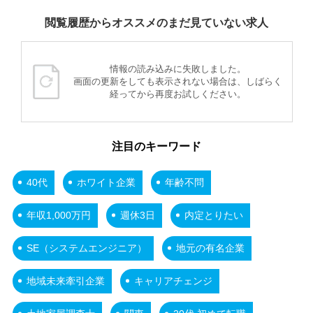
閲覧履歴からオススメのまだ見ていない求人
情報の読み込みに失敗しました。
画面の更新をしても表示されない場合は、しばらく
経ってから再度お試しください。
注目のキーワード
40代
ホワイト企業
年齢不問
年収1,000万円
週休3日
内定とりたい
SE（システムエンジニア）
地元の有名企業
地域未来牽引企業
キャリアチェンジ