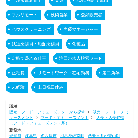
土地家屋調査士
関東
20代 初めて転職
フルリモート
技術営業
登録販売者
ハウスクリーニング
声優マネージャー
鉄道乗務員・船舶乗務員
化粧品
定時で帰れる仕事
注目の求人検索ワード
正社員
リモートワーク・在宅勤務
第二新卒
未経験
土日祝日休み
職種
販売・フード・アミューズメントから探す
>
販売・フード・アミ
ューズメント
>
フード・アミューズメント
>
店長・店長候補
（フード・アミューズメント系）
勤務地
愛知県
岐阜県
名古屋市
羽島郡岐南町
西春日井郡豊山町