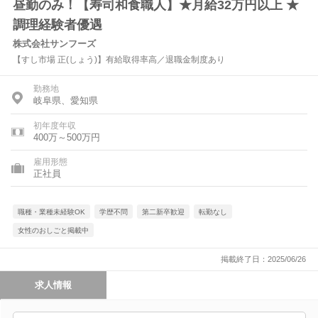
昼勤のみ！【寿司和食職人】★月給32万円以上 ★
調理経験者優遇
株式会社サンフーズ
【すし市場 正(しょう)】有給取得率高／退職金制度あり
勤務地
岐阜県、愛知県
初年度年収
400万～500万円
雇用形態
正社員
職種・業種未経験OK
学歴不問
第二新卒歓迎
転勤なし
女性のおしごと掲載中
掲載終了日：2025/06/26
求人情報