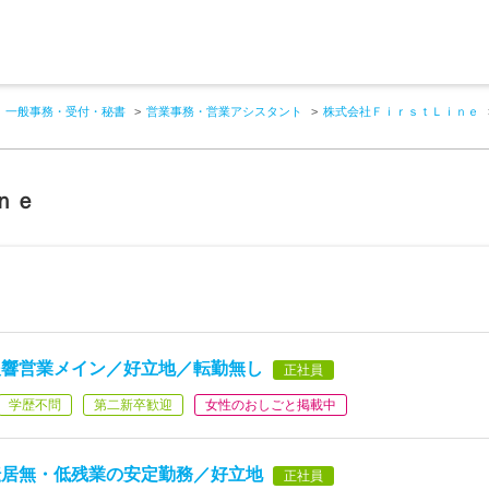
一般事務・受付・秘書
営業事務・営業アシスタント
株式会社ＦｉｒｓｔＬｉｎｅ
ｎｅ
反響営業メイン／好立地／転勤無し
正社員
学歴不問
第二新卒歓迎
女性のおしごと掲載中
転居無・低残業の安定勤務／好立地
正社員