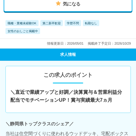
気になる
職種・業種未経験OK
第二新卒歓迎
学歴不問
転勤なし
女性のおしごと掲載中
情報更新日：2026/05/01
掲載終了予定日：2026/10/29
求人情報
この求人のポイント
＼直近で業績アップと好調／決算賞与＆営業利益分
配当でモチベーションUP！賞与実績最大7ヵ月
＼静岡県トップクラスのシェア／
当社は住空間づくりに使われるウッドデッキ、宅配ボックス