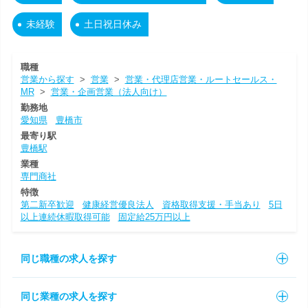
未経験
土日祝日休み
職種
営業から探す
>
営業
>
営業・代理店営業・ルートセールス・
MR
>
営業・企画営業（法人向け）
勤務地
愛知県
豊橋市
最寄り駅
豊橋駅
業種
専門商社
特徴
第二新卒歓迎
健康経営優良法人
資格取得支援・手当あり
5日
以上連続休暇取得可能
固定給25万円以上
同じ職種の求人を探す
同じ業種の求人を探す