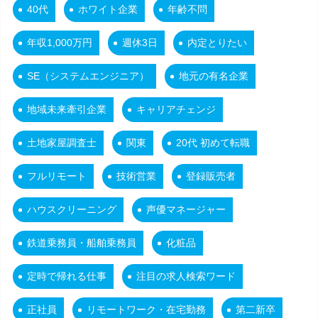
40代
ホワイト企業
年齢不問
年収1,000万円
週休3日
内定とりたい
SE（システムエンジニア）
地元の有名企業
地域未来牽引企業
キャリアチェンジ
土地家屋調査士
関東
20代 初めて転職
フルリモート
技術営業
登録販売者
ハウスクリーニング
声優マネージャー
鉄道乗務員・船舶乗務員
化粧品
定時で帰れる仕事
注目の求人検索ワード
正社員
リモートワーク・在宅勤務
第二新卒