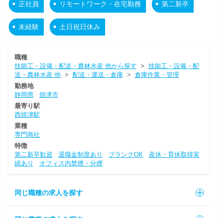
正社員
リモートワーク・在宅勤務
第二新卒
未経験
土日祝日休み
職種
技能工・設備・配送・農林水産 他から探す
>
技能工・設備・配
送・農林水産 他
>
配送・運送・倉庫
>
倉庫作業・管理
勤務地
静岡県
焼津市
最寄り駅
西焼津駅
業種
専門商社
特徴
第二新卒歓迎
退職金制度あり
ブランクOK
産休・育休取得実
績あり
オフィス内禁煙・分煙
同じ職種の求人を探す