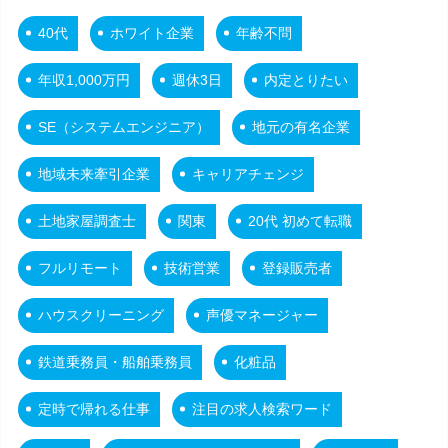
40代
ホワイト企業
年齢不問
年収1,000万円
週休3日
内定とりたい
SE（システムエンジニア）
地元の有名企業
地域未来牽引企業
キャリアチェンジ
土地家屋調査士
関東
20代 初めて転職
フルリモート
技術営業
登録販売者
ハウスクリーニング
声優マネージャー
鉄道乗務員・船舶乗務員
化粧品
定時で帰れる仕事
注目の求人検索ワード