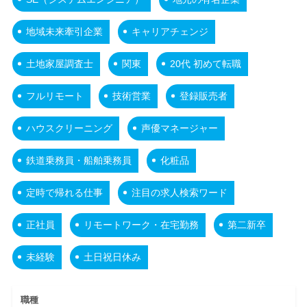
地域未来牽引企業
キャリアチェンジ
土地家屋調査士
関東
20代 初めて転職
フルリモート
技術営業
登録販売者
ハウスクリーニング
声優マネージャー
鉄道乗務員・船舶乗務員
化粧品
定時で帰れる仕事
注目の求人検索ワード
正社員
リモートワーク・在宅勤務
第二新卒
未経験
土日祝日休み
職種