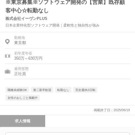
※東京募集※ソフトウェア開発の【営業】既存顧
客中心☆転勤なし
株式会社イーヴンPLUS
日本企業特化型ソフトウェア開発｜柔軟性と独自性が強み
勤務地
東京都
初年度年収
350万～630万円
雇用形態
正社員
職種未経験OK
第二新卒歓迎
転勤なし
完全週休2日制
女性のおしごと掲載中
掲載終了日：2025/06/19
求人情報