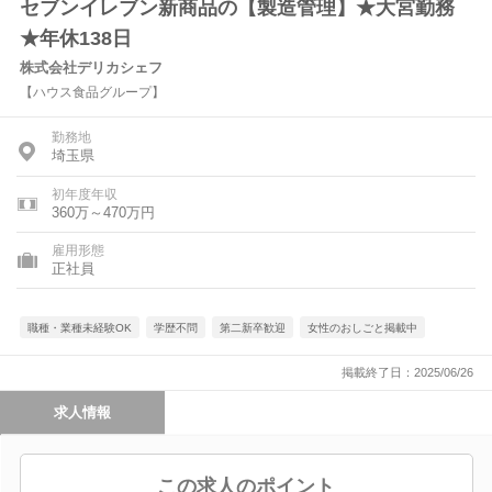
セブンイレブン新商品の【製造管理】★大宮勤務
★年休138日
株式会社デリカシェフ
【ハウス食品グループ】
勤務地
埼玉県
初年度年収
360万～470万円
雇用形態
正社員
職種・業種未経験OK
学歴不問
第二新卒歓迎
女性のおしごと掲載中
掲載終了日：2025/06/26
求人情報
この求人のポイント