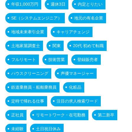
年収1,000万円
週休3日
内定とりたい
SE（システムエンジニア）
地元の有名企業
地域未来牽引企業
キャリアチェンジ
土地家屋調査士
関東
20代 初めて転職
フルリモート
技術営業
登録販売者
ハウスクリーニング
声優マネージャー
鉄道乗務員・船舶乗務員
化粧品
定時で帰れる仕事
注目の求人検索ワード
正社員
リモートワーク・在宅勤務
第二新卒
未経験
土日祝日休み