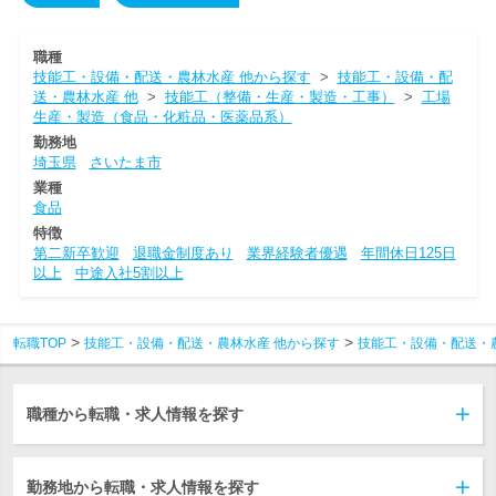
職種
技能工・設備・配送・農林水産 他から探す
>
技能工・設備・配
送・農林水産 他
>
技能工（整備・生産・製造・工事）
>
工場
生産・製造（食品・化粧品・医薬品系）
勤務地
埼玉県
さいたま市
業種
食品
特徴
第二新卒歓迎
退職金制度あり
業界経験者優遇
年間休日125日
以上
中途入社5割以上
転職TOP
技能工・設備・配送・農林水産 他から探す
技能工・設備・配送・
職種から転職・求人情報を探す
勤務地から転職・求人情報を探す