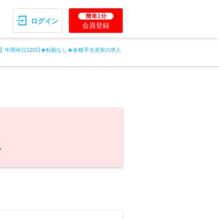
簡単1分
ログイン
会員登録
】年間休日120日★転勤なし★各種手当充実の求人
。