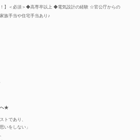
！】＜必須＞◆高専卒以上 ◆電気設計の経験 ☆官公庁からの
家族手当や住宅手当あり♪
、
の
へ★
ストであり、
思いをしない」
、