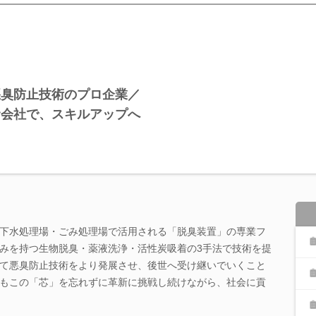
悪臭防止技術のプロ企業／
む会社で、スキルアップへ
下水処理場・ごみ処理場で活用される「脱臭装置」の専業フ
みを持つ生物脱臭・薬液洗浄・活性炭吸着の3手法で技術を提
て悪臭防止技術をより発展させ、後世へ受け継いでいくこと
もこの「芯」を忘れずに革新に挑戦し続けながら、社会に貢