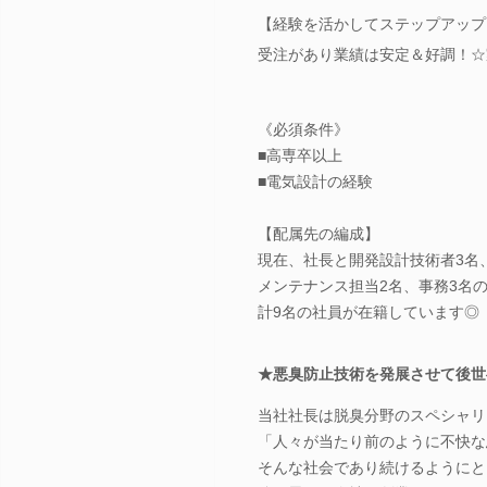
【経験を活かしてステップアップ
受注があり業績は安定＆好調！☆
《必須条件》
■高専卒以上
■電気設計の経験
【配属先の編成】
現在、社長と開発設計技術者3名
メンテナンス担当2名、事務3名
計9名の社員が在籍しています◎
★悪臭防止技術を発展させて後世
当社社長は脱臭分野のスペシャリ
「人々が当たり前のように不快な
そんな社会であり続けるようにと