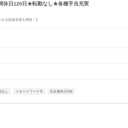
間休日120日★転勤なし★各種手当充実
される脱臭装置を開発！】
勤なし
リモートワーク可
完全週休2日制