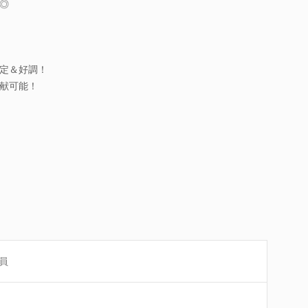
◎
定＆好調！
献可能！
員