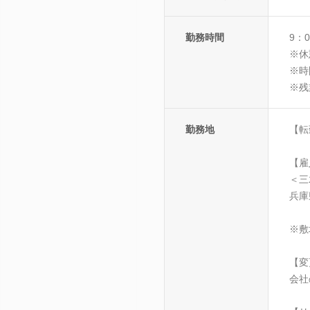
勤務時間
9：
※休
※時
※残
勤務地
【転
【雇
＜三
兵庫
※敷
【変
会社