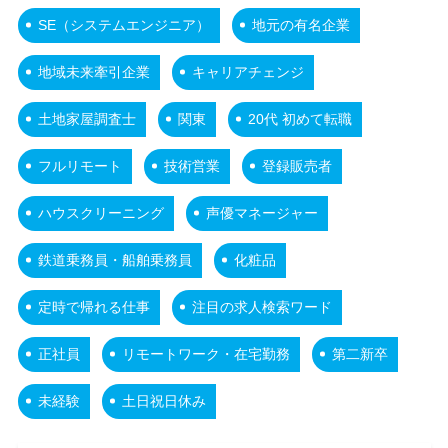
SE（システムエンジニア）
地元の有名企業
地域未来牽引企業
キャリアチェンジ
土地家屋調査士
関東
20代 初めて転職
フルリモート
技術営業
登録販売者
ハウスクリーニング
声優マネージャー
鉄道乗務員・船舶乗務員
化粧品
定時で帰れる仕事
注目の求人検索ワード
正社員
リモートワーク・在宅勤務
第二新卒
未経験
土日祝日休み