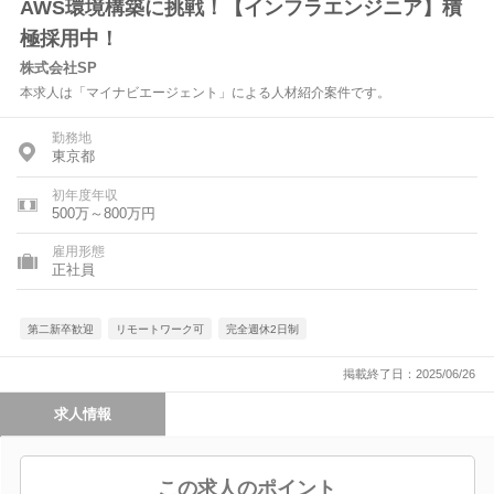
AWS環境構築に挑戦！【インフラエンジニア】積
極採用中！
株式会社SP
本求人は「マイナビエージェント」による人材紹介案件です。
勤務地
東京都
初年度年収
500万～800万円
雇用形態
正社員
第二新卒歓迎
リモートワーク可
完全週休2日制
掲載終了日：2025/06/26
求人情報
この求人のポイント