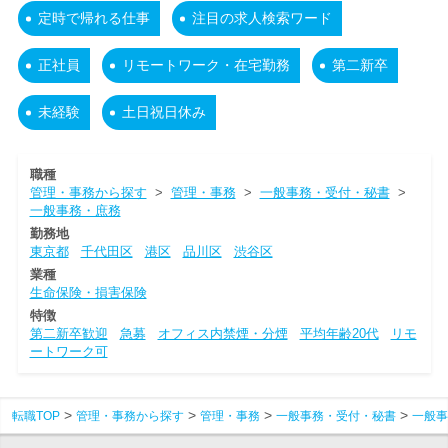
定時で帰れる仕事
注目の求人検索ワード
正社員
リモートワーク・在宅勤務
第二新卒
未経験
土日祝日休み
職種
管理・事務から探す
>
管理・事務
>
一般事務・受付・秘書
>
一般事務・庶務
勤務地
東京都
千代田区
港区
品川区
渋谷区
業種
生命保険・損害保険
特徴
第二新卒歓迎
急募
オフィス内禁煙・分煙
平均年齢20代
リモ
ートワーク可
転職TOP
管理・事務から探す
管理・事務
一般事務・受付・秘書
一般事