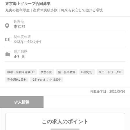
東京海上グループ合同募集
充実の福利厚生｜産育休実績多数｜将来も安心して働ける環境
勤務地
東京都
初年度年収
330万～448万円
雇用形態
正社員
職種・業種未経験OK
学歴不問
第二新卒歓迎
転勤なし
リモートワーク可
完全週休2日制
女性のおしごと掲載中
掲載終了日：2025/06/26
求人情報
この求人のポイント