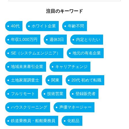
注目のキーワード
40代
ホワイト企業
年齢不問
年収1,000万円
週休3日
内定とりたい
SE（システムエンジニア）
地元の有名企業
地域未来牽引企業
キャリアチェンジ
土地家屋調査士
関東
20代 初めて転職
フルリモート
技術営業
登録販売者
ハウスクリーニング
声優マネージャー
鉄道乗務員・船舶乗務員
化粧品