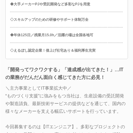
◆大手メーカーPJや受託開発など多彩なPJを用意
◇スキルアップのための研修やサポート体制万全
◆年休125日／残業月15.0h／活躍の場は全国各地可
◇えるぼし認定企業！借上げ社宅あり＆福利厚生充実
「開発ってワクワクする」「達成感が出てきた！」…IT
の業務がだんだん面白く感じてきた方に必見！
＼主力事業としてIT事業拡大中／
“ものづくり支援”に強みをもつ当社は、生産設備の受託開発
や製造請負、最新技術サービスの提供などを通じて、国内の
様々なメーカーを支える幅広いサポートを行っています。
今回募集するのは【ITエンジニア】。多彩なプロジェクトの