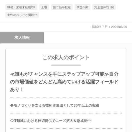
職種・業種未経験OK
上場
第二新卒歓迎
学歴不問
完全週休2日制
女性のおしごと掲載中
掲載終了日：2026/06/25
求人情報
この求人のポイント
≪誰もがチャンスを手にステップアップ可能≫自分
の市場価値をどんどん高めていける活躍フィールド
あり！
◆モノづくりを支える技術者集団として30年以上の実績
◇IT領域における技術提供でニーズ拡大＆急成長中