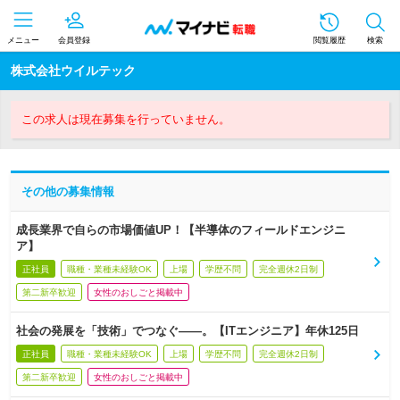
メニュー
会員登録
閲覧履歴
検索
株式会社ウイルテック
この求人は現在募集を行っていません。
その他の募集情報
成長業界で自らの市場価値UP！【半導体のフィールドエンジニ
ア】
正社員
職種・業種未経験OK
上場
学歴不問
完全週休2日制
第二新卒歓迎
女性のおしごと掲載中
社会の発展を「技術」でつなぐ――。【ITエンジニア】年休125日
正社員
職種・業種未経験OK
上場
学歴不問
完全週休2日制
第二新卒歓迎
女性のおしごと掲載中