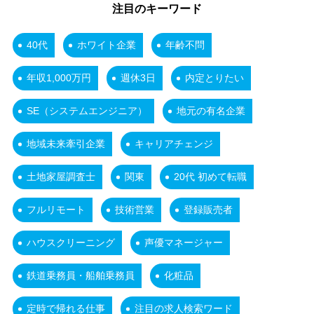
注目のキーワード
40代
ホワイト企業
年齢不問
年収1,000万円
週休3日
内定とりたい
SE（システムエンジニア）
地元の有名企業
地域未来牽引企業
キャリアチェンジ
土地家屋調査士
関東
20代 初めて転職
フルリモート
技術営業
登録販売者
ハウスクリーニング
声優マネージャー
鉄道乗務員・船舶乗務員
化粧品
定時で帰れる仕事
注目の求人検索ワード