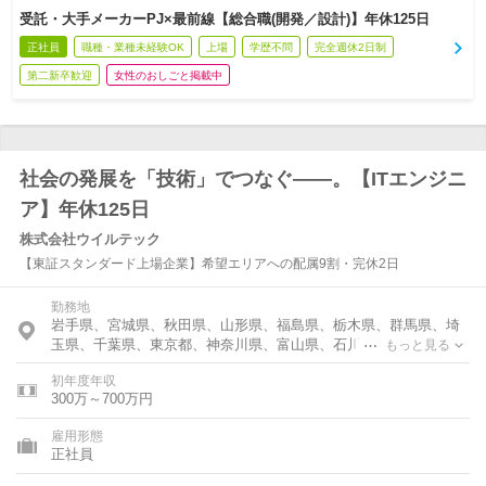
受託・大手メーカーPJ×最前線【総合職(開発／設計)】年休125日
正社員
職種・業種未経験OK
上場
学歴不問
完全週休2日制
第二新卒歓迎
女性のおしごと掲載中
社会の発展を「技術」でつなぐ――。【ITエンジニ
ア】年休125日
株式会社ウイルテック
【東証スタンダード上場企業】希望エリアへの配属9割・完休2日
勤務地
岩手県、宮城県、秋田県、山形県、福島県、栃木県、群馬県、埼
玉県、千葉県、東京都、神奈川県、富山県、石川県、福井県、岐
もっと見る
阜県、静岡県、愛知県、三重県、滋賀県、京都府、大阪府、兵庫
初年度年収
県、奈良県、岡山県、広島県、福岡県、佐賀県、長崎県、熊本
300万～700万円
県、大分県
雇用形態
正社員