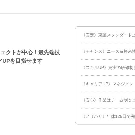
《安定》東証スタンダード
《チャンス》ニーズ＆将来
ジェクトが中心！最先端技
アUPを目指せます
《スキルUP》充実の研修制
《キャリアUP》マネジメン
《安心》作業はチーム制＆
《メリハリ》年休125日で