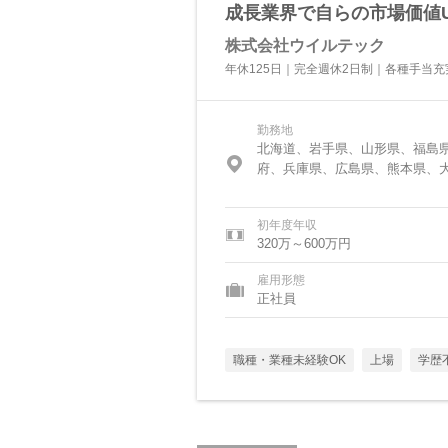
成長業界で自らの市場価値
株式会社ウイルテック
年休125日｜完全週休2日制｜各種手当
勤務地
北海道、岩手県、山形県、福島
府、兵庫県、広島県、熊本県、
初年度年収
320万～600万円
雇用形態
正社員
職種・業種未経験OK
上場
学歴