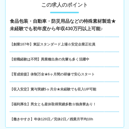
この求人のポイント
食品包装・自動車・防災用品などの特殊素材製造★
未経験でも初年度から年収430万円以上可能♪
【創業107年】東証スタンダード上場☆安定企業正社員
【前職経験は不問】異業種出身の先輩も多く活躍中
【育成前提】体制万全★6ヶ月間の研修で安心スタート
【収入安定】賞与実績5ヶ月分★未経験でも収入UP可能
【福利厚生】男女とも産休取得実績多数☆独身寮あり！
【働きやすさ】年休120日／完休2日／残業月平均10h