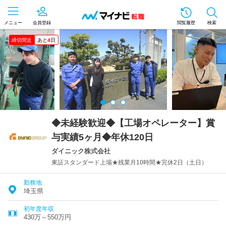
メニュー
会員登録
閲覧履歴
検索
締切間近
あと
4
日
◆未経験歓迎◆【工場オペレーター】賞
与実績5ヶ月◆年休120日
ダイニック株式会社
東証スタンダード上場★残業月10時間★完休2日（土日）
勤務地
埼玉県
初年度年収
430万～550万円