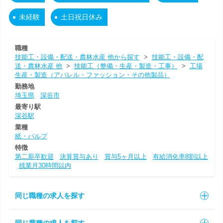
未経験
土日祝日休み
職種
技能工・設備・配送・農林水産 他から探す
>
技能工・設備・配
送・農林水産 他
>
技能工（整備・生産・製造・工事）
>
工場
生産・製造（アパレル・ファッション・その他製品）
勤務地
埼玉県
深谷市
最寄り駅
深谷駅
業種
紙・パルプ
特徴
第二新卒歓迎
決算賞与あり
賞与5ヶ月以上
有給消化率8割以上
残業月30時間以内
同じ職種の求人を探す