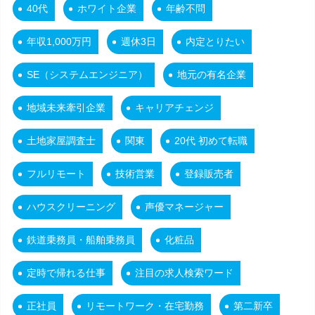
40代
ホワイト企業
年齢不問
年収1,000万円
週休3日
内定とりたい
SE（システムエンジニア）
地元の有名企業
地域未来牽引企業
キャリアチェンジ
土地家屋調査士
関東
20代 初めて転職
フルリモート
技術営業
登録販売者
ハウスクリーニング
声優マネージャー
鉄道乗務員・船舶乗務員
化粧品
定時で帰れる仕事
注目の求人検索ワード
正社員
リモートワーク・在宅勤務
第二新卒