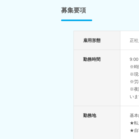
募集要項
雇用形態
正社
勤務時間
9:0
※時
※現
※労
※夜
いま
勤務地
基本
★転
★自