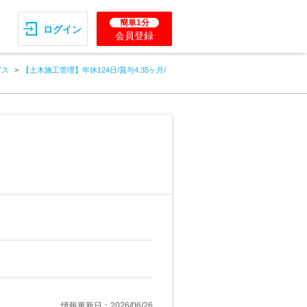
簡単1分
ログイン
会員登録
ビス
【土木施工管理】年休124日/賞与4.35ヶ月/
情報更新日：2026/06/26