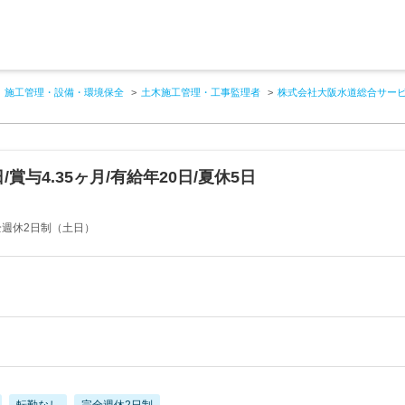
施工管理・設備・環境保全
土木施工管理・工事監理者
株式会社大阪水道総合サー
賞与4.35ヶ月/有給年20日/夏休5日
ス
全週休2日制（土日）
転勤なし
完全週休2日制