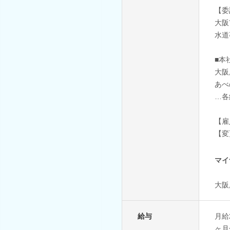
【委
大阪
水道
■本
大阪
あべ
…各
【雇
【変
マイ
大阪
給与
月給
ヶ月