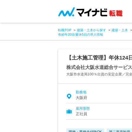
転職TOP
建築・土木から探す
建築・土木
有給年20日/夏休5日の求人情報
【土木施工管理】年休124日/
株式会社大阪水道総合サービ
大阪市水道局100％出資の安定企業／完
勤務地
大阪府
雇用形態
正社員
職種・業種未経験OK
第二新卒歓迎