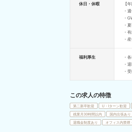
休日・休暇
【年
・週
・G
・夏
・有
・産
福利厚生
・各
・退
・受
この求人の特徴
第二新卒歓迎
U・Iターン歓迎
残業月30時間以内
国内出張あり
退職金制度あり
オフィス内禁煙