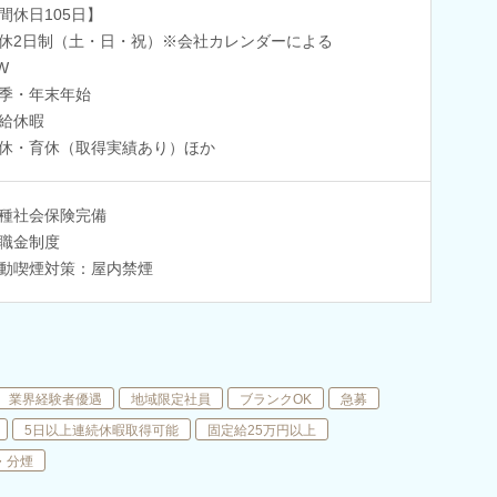
間休日105日】
休2日制（土・日・祝）※会社カレンダーによる
W
季・年末年始
給休暇
休・育休（取得実績あり）ほか
種社会保険完備
職金制度
動喫煙対策：屋内禁煙
業界経験者優遇
地域限定社員
ブランクOK
急募
5日以上連続休暇取得可能
固定給25万円以上
・分煙