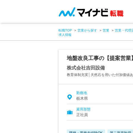
転職TOP
営業から探す
営業
営業・代理
求人情報
地盤改良工事の【提案営業
株式会社吉田設備
教育体制充実│天然石を用いた付加価値
勤務地
栃木県
雇用形態
正社員
職種・業種未経験OK
第二新卒歓迎