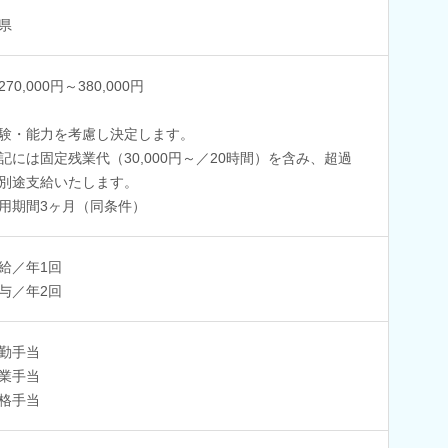
県
70,000円～380,000円
験・能力を考慮し決定します。
記には固定残業代（30,000円～／20時間）を含み、超過
別途支給いたします。
用期間3ヶ月（同条件）
給／年1回
与／年2回
勤手当
業手当
格手当