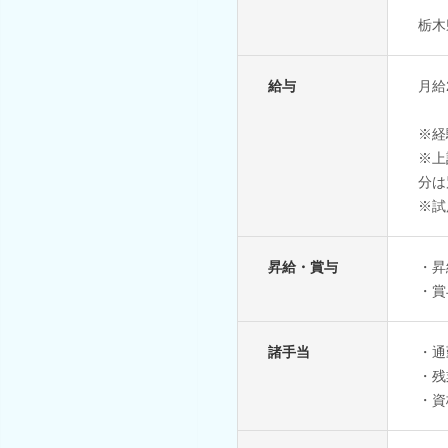
栃木
給与
月給2
※経
※上
分は
※試
昇給・賞与
・昇
・賞
諸手当
・通
・残
・資