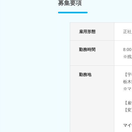
募集要項
雇用形態
正社
勤務時間
8:
※残
勤務地
【宇
栃木
※マ
【雇
【変
マイ