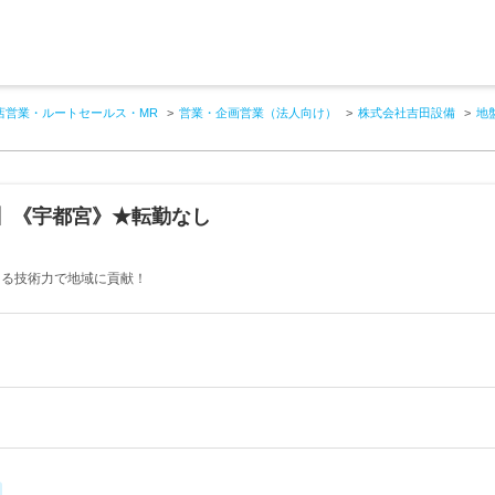
店営業・ルートセールス・MR
営業・企画営業（法人向け）
株式会社吉田設備
地
】《宇都宮》★転勤なし
ある技術力で地域に貢献！