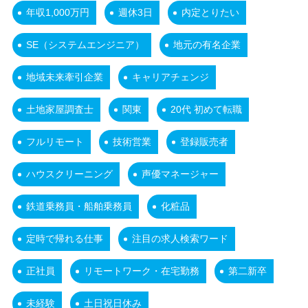
年収1,000万円
週休3日
内定とりたい
SE（システムエンジニア）
地元の有名企業
地域未来牽引企業
キャリアチェンジ
土地家屋調査士
関東
20代 初めて転職
フルリモート
技術営業
登録販売者
ハウスクリーニング
声優マネージャー
鉄道乗務員・船舶乗務員
化粧品
定時で帰れる仕事
注目の求人検索ワード
正社員
リモートワーク・在宅勤務
第二新卒
未経験
土日祝日休み