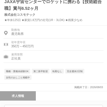
JAXA宇宙センターでロケットに携わる【技術総合
職】賞与6.52ヶ月
株式会社コスモテック
★年休125日 ★家賃1.8万円の社宅(1R・3LDK) ★残業少なめ
勤務地
鹿児島県
初年度年収
350万～450万円
雇用形態
正社員
職種・業種未経験OK
第二新卒歓迎
転勤なし
完全週休2日制
女性のおしごと掲載中
掲載終了日：2026/08/03
求人情報