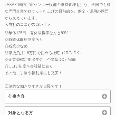
JAXAや国内宇宙センター設備の維持管理を担う、全国でも稀
な専門企業でロケット打上げの最前線を、保全・運用の両面
から支えています。
＜当社のココがスゴい！＞
◎年休125日＋有休取得率なんと93%！
◎時間休取得制度あり
◎残業少なめ
◎家賃負担1.8万円で住める社宅（1R/3LDK）
◎企業型確定拠出年金（企業型DC）完備
◎GLTD制度※会社補助在り
その他、手当や福利厚生も充実！
圧倒的な働きやすさが自慢です！
仕事内容
対象となる方