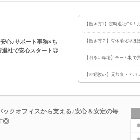
【働き方1】定時退社OK！
【働き方２】有休消化率ほぼ
安心♪サポート事務×ち
時退社で安心スタート◎
【明るい職場】チーム制で
【未経験ok】元飲食・アパ
バックオフィスから支える♪安心＆安定の毎
す◎