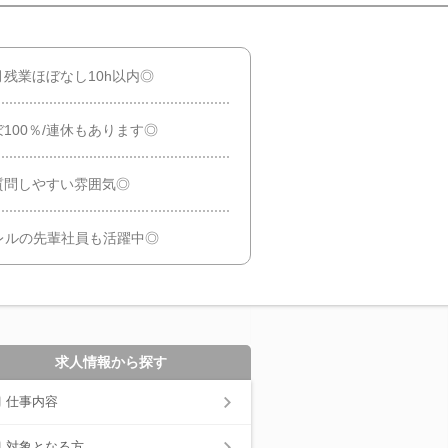
月残業ほぼなし10h以内◎
100％/連休もあります◎
質問しやすい雰囲気◎
レルの先輩社員も活躍中◎
求人情報から探す
仕事内容
対象となる方