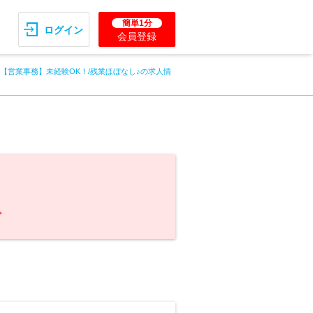
簡単1分
ログイン
会員登録
～【営業事務】未経験OK！/残業ほぼなし♪の求人情
。