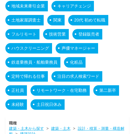
地域未来牽引企業
キャリアチェンジ
土地家屋調査士
関東
20代 初めて転職
フルリモート
技術営業
登録販売者
ハウスクリーニング
声優マネージャー
鉄道乗務員・船舶乗務員
化粧品
定時で帰れる仕事
注目の求人検索ワード
正社員
リモートワーク・在宅勤務
第二新卒
未経験
土日祝日休み
職種
建築・土木から探す
>
建築・土木
>
設計・積算・測量・構造解
析
>
建築設計