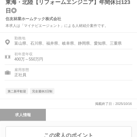
東海・北陸【リフォームエンジニア】年間休日123
日◎
住友林業ホームテック株式会社
本求人は「マイナビエージェント」による人材紹介案件です。
勤務地
富山県、石川県、福井県、岐阜県、静岡県、愛知県、三重県
初年度年収
400万～550万円
雇用形態
正社員
第二新卒歓迎
完全週休2日制
掲載終了日：2025/10/16
求人情報
この求人のポイント