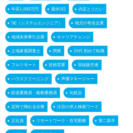
年収1,000万円
週休3日
内定とりたい
SE（システムエンジニア）
地元の有名企業
地域未来牽引企業
キャリアチェンジ
土地家屋調査士
関東
20代 初めて転職
フルリモート
技術営業
登録販売者
ハウスクリーニング
声優マネージャー
鉄道乗務員・船舶乗務員
化粧品
定時で帰れる仕事
注目の求人検索ワード
正社員
リモートワーク・在宅勤務
第二新卒