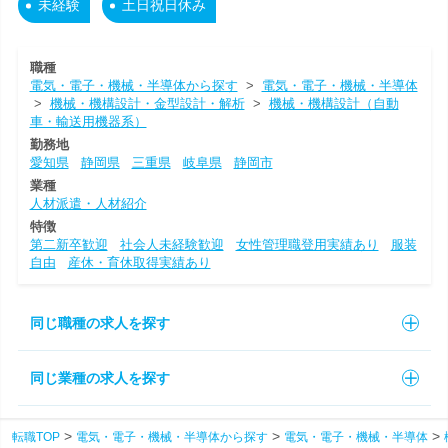
未経験
土日祝日休み
職種
電気・電子・機械・半導体から探す
>
電気・電子・機械・半導体
>
機械・機構設計・金型設計・解析
>
機械・機構設計（自動
車・輸送用機器系）
勤務地
愛知県
静岡県
三重県
岐阜県
静岡市
業種
人材派遣・人材紹介
特徴
第二新卒歓迎
社会人未経験歓迎
女性管理職登用実績あり
服装
自由
産休・育休取得実績あり
同じ職種の求人を探す
同じ業種の求人を探す
転職TOP
電気・電子・機械・半導体から探す
電気・電子・機械・半導体