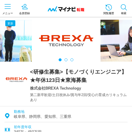
メニュー
会員登録
閲覧履歴
検索
更新
<研修生募集>【モノづくりエンジニア】
★年休123日★東海募集
株式会社BREXA Technology
第二新卒歓迎/土日祝休み/賞与年2回/安心の育成カリキュラム
あり
勤務地
岐阜県、静岡県、愛知県、三重県
初年度年収
340万～450万円