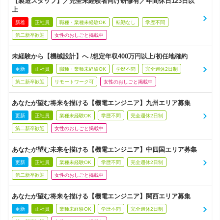
【製造スタッフ】／完全未経験者向け研修有／年間休日123日以
上
新着
正社員
職種・業種未経験OK
転勤なし
学歴不問
第二新卒歓迎
女性のおしごと掲載中
未経験から【機械設計】へ /想定年収400万円以上/初任地確約
更新
正社員
職種・業種未経験OK
学歴不問
完全週休2日制
第二新卒歓迎
リモートワーク可
女性のおしごと掲載中
あなたが望む将来を描ける【機電エンジニア】九州エリア募集
更新
正社員
業種未経験OK
学歴不問
完全週休2日制
第二新卒歓迎
女性のおしごと掲載中
あなたが望む未来を描ける【機電エンジニア】中四国エリア募集
更新
正社員
業種未経験OK
学歴不問
完全週休2日制
第二新卒歓迎
女性のおしごと掲載中
あなたが望む将来を描ける【機電エンジニア】関西エリア募集
更新
正社員
業種未経験OK
学歴不問
完全週休2日制