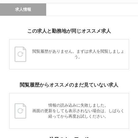
求人情報
この求人と勤務地が同じオススメ求人
閲覧履歴がありません。まずは求人を閲覧しましょ
う。
閲覧履歴からオススメのまだ見ていない求人
情報の読み込みに失敗しました。
画面の更新をしても表示されない場合は、しばらく
経ってから再度お試しください。