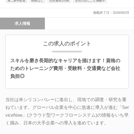
第二新卒歓迎
転勤なし
完全週休2日制
女性のおしごと掲載中
掲載終了日：2026/06/29
求人情報
この求人のポイント
スキルを磨き長期的なキャリアを描けます！資格の
ためのトレーニング費用・受験料・交通費など会社
負担◎
当社は米シリコンバレーに進出し、現地での調査・研究を重
ねています。グローバル企業を中心に急速に導入が進む「Ser
viceNow」(クラウド型ワークフローシステム)の情報をいち早
く掴み、日本の大手企業への導入を進めています。