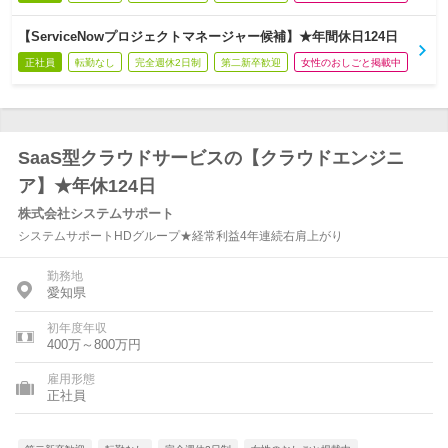
【ServiceNowプロジェクトマネージャー候補】★年間休日124日
正社員
転勤なし
完全週休2日制
第二新卒歓迎
女性のおしごと掲載中
SaaS型クラウドサービスの【クラウドエンジニ
ア】★年休124日
株式会社システムサポート
システムサポートHDグループ★経常利益4年連続右肩上がり
勤務地
愛知県
初年度年収
400万～800万円
雇用形態
正社員