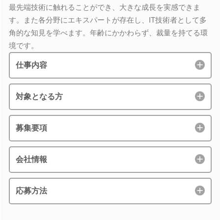
最先端技術に触れることができ、大きな成長を実感できま
す。また各分野にエキスパートが存在し、IT技術者として多
角的な知見を学べます。年齢にかかわらず、裁量を持てる環
境です。
仕事内容
対象となる方
募集要項
会社情報
応募方法