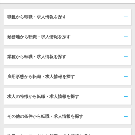
職種から転職・求人情報を探す
勤務地から転職・求人情報を探す
業種から転職・求人情報を探す
雇用形態から転職・求人情報を探す
求人の特徴から転職・求人情報を探す
その他の条件から転職・求人情報を探す