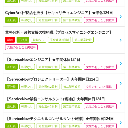
正社員
転勤なし
完全週休2日制
第二新卒歓迎
女性のおしごと掲載中
CyberArk社製品を扱う【セキュリティエンジニア】★年休124日
正社員
転勤なし
完全週休2日制
第二新卒歓迎
女性のおしごと掲載中
業務分析・改善支援の技術職【プロセスマイニングエンジニア】
新着
正社員
転勤なし
完全週休2日制
第二新卒歓迎
女性のおしごと掲載中
【ServiceNowエンジニア】★年間休日124日
正社員
転勤なし
完全週休2日制
第二新卒歓迎
女性のおしごと掲載中
【ServiceNowプロジェクトリーダー】★年間休日124日
正社員
転勤なし
完全週休2日制
第二新卒歓迎
女性のおしごと掲載中
【ServiceNow業務コンサルタント(候補)】★年間休日124日
正社員
転勤なし
完全週休2日制
第二新卒歓迎
女性のおしごと掲載中
【ServiceNowテクニカルコンサルタント候補】★年間休日124日
正社員
転勤なし
完全週休2日制
第二新卒歓迎
女性のおしごと掲載中