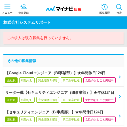
メニュー
会員登録
閲覧履歴
検索
株式会社システムサポート
この求人は現在募集を行っていません。
その他の募集情報
【Google Cloudエンジニア（BI事業部）】★年間休日124日
正社員
転勤なし
完全週休2日制
第二新卒歓迎
女性のおしごと掲載中
リーダー職【セキュリティエンジニア（BI事業部）】★年休124日
正社員
転勤なし
完全週休2日制
第二新卒歓迎
女性のおしごと掲載中
【セキュリティエンジニア（BI事業部）】★年間休日124日
正社員
転勤なし
完全週休2日制
第二新卒歓迎
女性のおしごと掲載中