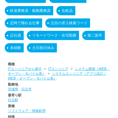
鉄道乗務員・船舶乗務員
化粧品
定時で帰れる仕事
注目の求人検索ワード
正社員
リモートワーク・在宅勤務
第二新卒
未経験
土日祝日休み
職種
ITエンジニアから探す
>
ITエンジニア
>
システム開発（WEB・
オープン・モバイル系）
>
システムエンジニア（アプリ設計／
WEB・オープン・モバイル系）
勤務地
茨城県
日立市
最寄り駅
日立駅
業種
ソフトウェア・情報処理
特徴