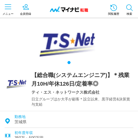
メニュー
会員登録
閲覧履歴
検索
【総合職(システムエンジニア)】＊残業
月10H/年休126日/定着率◎
ティ・エス・ネットワークス株式会社
日立グループほか大手が顧客＊設立以来、黒字経営&決算賞
与支給
勤務地
茨城県
初年度年収
350万～500万円