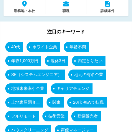
勤務地・本社
職種
詳細条件
注目のキーワード
40代
ホワイト企業
年齢不問
年収1,000万円
週休3日
内定とりたい
SE（システムエンジニア）
地元の有名企業
地域未来牽引企業
キャリアチェンジ
土地家屋調査士
関東
20代 初めて転職
フルリモート
技術営業
登録販売者
ハウスクリーニング
声優マネージャー