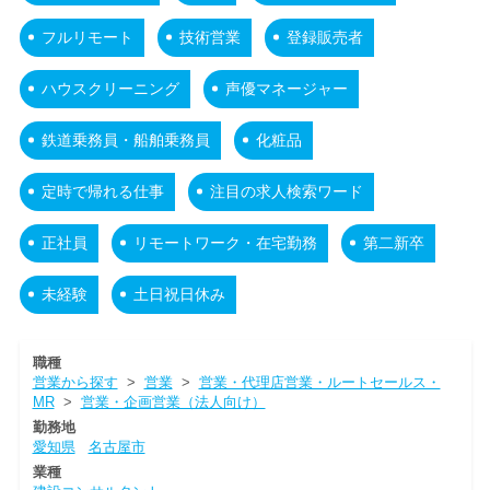
フルリモート
技術営業
登録販売者
ハウスクリーニング
声優マネージャー
鉄道乗務員・船舶乗務員
化粧品
定時で帰れる仕事
注目の求人検索ワード
正社員
リモートワーク・在宅勤務
第二新卒
未経験
土日祝日休み
職種
営業から探す
>
営業
>
営業・代理店営業・ルートセールス・
MR
>
営業・企画営業（法人向け）
勤務地
愛知県
名古屋市
業種