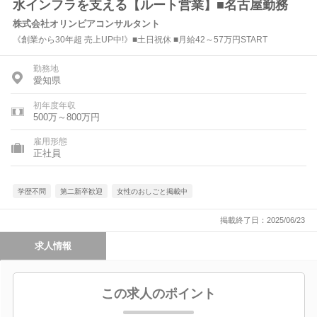
水インフラを支える【ルート営業】■名古屋勤務
株式会社オリンピアコンサルタント
《創業から30年超 売上UP中!》■土日祝休 ■月給42～57万円START
勤務地
愛知県
初年度年収
500万～800万円
雇用形態
正社員
学歴不問
第二新卒歓迎
女性のおしごと掲載中
掲載終了日：2025/06/23
求人情報
この求人のポイント