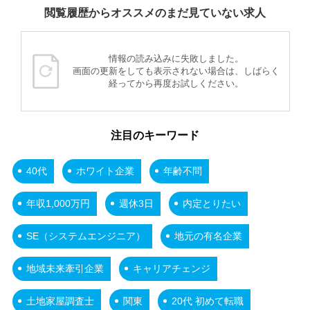
閲覧履歴からオススメのまだ見ていない求人
情報の読み込みに失敗しました。
画面の更新をしても表示されない場合は、しばらく
経ってから再度お試しください。
注目のキーワード
40代
ホワイト企業
年齢不問
年収1,000万円
週休3日
内定とりたい
SE（システムエンジニア）
地元の有名企業
地域未来牽引企業
キャリアチェンジ
土地家屋調査士
関東
20代 初めて転職