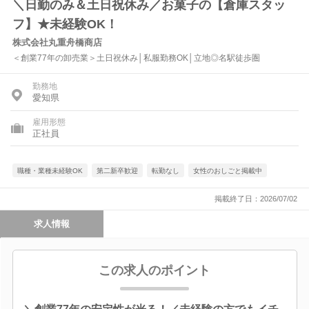
＼日勤のみ＆土日祝休み／お菓子の【倉庫スタッ
フ】★未経験OK！
株式会社丸重舟橋商店
＜創業77年の卸売業＞土日祝休み│私服勤務OK│立地◎名駅徒歩圏
勤務地
愛知県
雇用形態
正社員
職種・業種未経験OK
第二新卒歓迎
転勤なし
女性のおしごと掲載中
掲載終了日：2026/07/02
求人情報
この求人のポイント