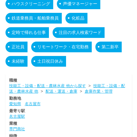
ハウスクリーニング
声優マネージャー
鉄道乗務員・船舶乗務員
化粧品
定時で帰れる仕事
注目の求人検索ワード
正社員
リモートワーク・在宅勤務
第二新卒
未経験
土日祝日休み
職種
技能工・設備・配送・農林水産 他から探す
>
技能工・設備・配
送・農林水産 他
>
配送・運送・倉庫
>
倉庫作業・管理
勤務地
愛知県
名古屋市
最寄り駅
名古屋駅
業種
専門商社
特徴