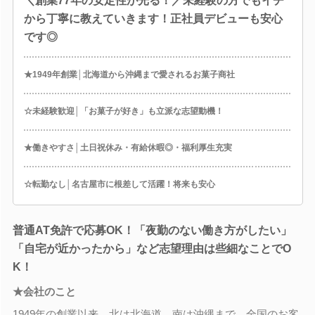
＼創業77年の安定性が光る！／未経験の方でもイチ
から丁寧に教えていきます！正社員デビューも安心
です◎
★1949年創業│北海道から沖縄まで愛されるお菓子商社
☆未経験歓迎│「お菓子が好き」も立派な志望動機！
★働きやすさ│土日祝休み・有給休暇◎・福利厚生充実
☆転勤なし│名古屋市に根差して活躍！将来も安心
普通AT免許で応募OK！「夜勤のない働き方がしたい」
「自宅が近かったから」など志望理由は些細なことでO
K！
★会社のこと
1949年の創業以来、北は北海道、南は沖縄まで、全国のお客