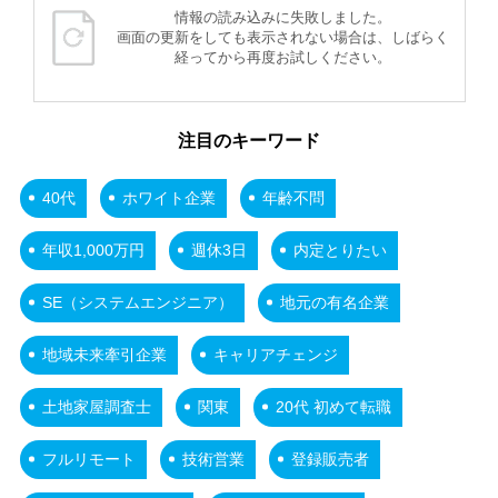
情報の読み込みに失敗しました。
画面の更新をしても表示されない場合は、しばらく
経ってから再度お試しください。
注目のキーワード
40代
ホワイト企業
年齢不問
年収1,000万円
週休3日
内定とりたい
SE（システムエンジニア）
地元の有名企業
地域未来牽引企業
キャリアチェンジ
土地家屋調査士
関東
20代 初めて転職
フルリモート
技術営業
登録販売者