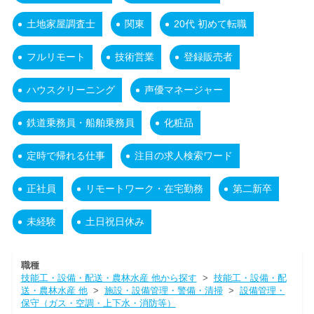
土地家屋調査士
関東
20代 初めて転職
フルリモート
技術営業
登録販売者
ハウスクリーニング
声優マネージャー
鉄道乗務員・船舶乗務員
化粧品
定時で帰れる仕事
注目の求人検索ワード
正社員
リモートワーク・在宅勤務
第二新卒
未経験
土日祝日休み
職種
技能工・設備・配送・農林水産 他から探す
>
技能工・設備・配
送・農林水産 他
>
施設・設備管理・警備・清掃
>
設備管理・
保守（ガス・空調・上下水・消防等）