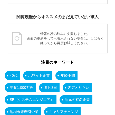
閲覧履歴からオススメのまだ見ていない求人
情報の読み込みに失敗しました。
画面の更新をしても表示されない場合は、しばらく
経ってから再度お試しください。
注目のキーワード
40代
ホワイト企業
年齢不問
年収1,000万円
週休3日
内定とりたい
SE（システムエンジニア）
地元の有名企業
地域未来牽引企業
キャリアチェンジ