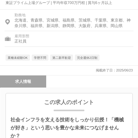
東証プライム上場グループ | 平均年収700万円程 | 賞与6ヶ月以上
勤務地
北海道、青森県、宮城県、福島県、茨城県、千葉県、東京都、神
奈川県、福井県、新潟県、静岡県、大阪府、兵庫県、岡山県
雇用形態
正社員
業種未経験OK
学歴不問
第二新卒歓迎
完全週休2日制
掲載終了日：2025/06/23
求人情報
この求人のポイント
社会インフラを支える技術をしっかり伝授！「機械
が好き」という思いを豊かな未来につなげません
か？