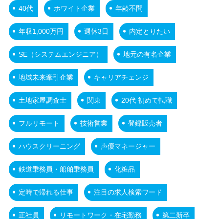
40代
ホワイト企業
年齢不問
年収1,000万円
週休3日
内定とりたい
SE（システムエンジニア）
地元の有名企業
地域未来牽引企業
キャリアチェンジ
土地家屋調査士
関東
20代 初めて転職
フルリモート
技術営業
登録販売者
ハウスクリーニング
声優マネージャー
鉄道乗務員・船舶乗務員
化粧品
定時で帰れる仕事
注目の求人検索ワード
正社員
リモートワーク・在宅勤務
第二新卒