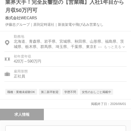
業界大手！完全反響型の【営業職】入社1年目から
月収50万円可
株式会社WECARS
伊藤忠グループ｜原則定時退社｜新規架電や飛び込み営業なし
勤務地
北海道、青森県、岩手県、宮城県、秋田県、山形県、福島県、茨
城県、栃木県、群馬県、埼玉県、千葉県、東京都、神奈川県、富
もっと見る
山県、石川県、福井県、新潟県、山梨県、長野県、岐阜県、静岡
初年度年収
県、愛知県、三重県、滋賀県、京都府、大阪府、兵庫県、奈良
420万～590万円
県、和歌山県、鳥取県、岡山県、広島県、山口県、徳島県、香川
県、愛媛県、高知県、福岡県、佐賀県、長崎県、熊本県、大分
雇用形態
県、宮崎県、鹿児島県、沖縄県
正社員
職種・業種未経験OK
第二新卒歓迎
学歴不問
女性のおしごと掲載中
掲載終了日：2026/06/01
求人情報