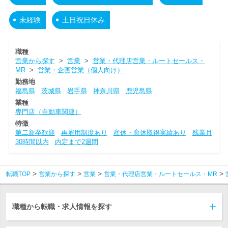
未経験
土日祝日休み
職種
営業から探す
>
営業
>
営業・代理店営業・ルートセールス・
MR
>
営業・企画営業（個人向け）
勤務地
福島県
茨城県
岩手県
神奈川県
鹿児島県
業種
専門店（自動車関連）
特徴
第二新卒歓迎
再雇用制度あり
産休・育休取得実績あり
残業月
30時間以内
内定まで2週間
転職TOP
営業から探す
営業
営業・代理店営業・ルートセールス・MR
職種から転職・求人情報を探す