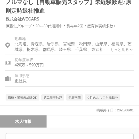
ノルマなし【自動車販売スタッフ】未経験歓迎♪原
則定時退社推進
株式会社WECARS
伊藤忠グループ＊20～30代活躍中＊賞与年2回＊産育休実績多数♪
勤務地
北海道、青森県、岩手県、宮城県、秋田県、山形県、福島県、茨
城県、栃木県、群馬県、埼玉県、千葉県、東京都、神奈川県、富
もっと見る
山県、石川県、福井県、新潟県、山梨県、長野県、岐阜県、静岡
初年度年収
県、愛知県、三重県、滋賀県、京都府、大阪府、兵庫県、奈良
420万～590万円
県、和歌山県、鳥取県、岡山県、広島県、山口県、徳島県、香川
県、愛媛県、高知県、福岡県、佐賀県、長崎県、熊本県、大分
雇用形態
県、宮崎県、鹿児島県、沖縄県
正社員
職種・業種未経験OK
第二新卒歓迎
学歴不問
女性のおしごと掲載中
掲載終了日：2026/06/01
求人情報