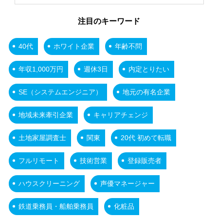
注目のキーワード
40代
ホワイト企業
年齢不問
年収1,000万円
週休3日
内定とりたい
SE（システムエンジニア）
地元の有名企業
地域未来牽引企業
キャリアチェンジ
土地家屋調査士
関東
20代 初めて転職
フルリモート
技術営業
登録販売者
ハウスクリーニング
声優マネージャー
鉄道乗務員・船舶乗務員
化粧品