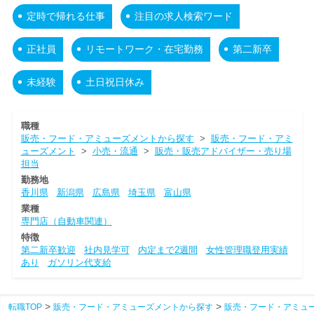
定時で帰れる仕事
注目の求人検索ワード
正社員
リモートワーク・在宅勤務
第二新卒
未経験
土日祝日休み
職種
販売・フード・アミューズメントから探す
>
販売・フード・アミ
ューズメント
>
小売・流通
>
販売・販売アドバイザー・売り場
担当
勤務地
香川県
新潟県
広島県
埼玉県
富山県
業種
専門店（自動車関連）
特徴
第二新卒歓迎
社内見学可
内定まで2週間
女性管理職登用実績
あり
ガソリン代支給
転職TOP
販売・フード・アミューズメントから探す
販売・フード・アミュ