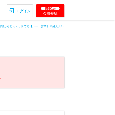
簡単1分
ログイン
会員登録
経験からじっくり育てる【ルート営業】※個人ノル
。