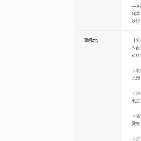
―★
残業
状況
勤務地
【札
※配
※U
＜札
北海
＜東
東京
＜名
愛知
＜大