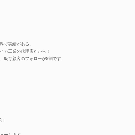
界で実績がある、
イカ工業の代理店だから！
、既存顧客のフォローが9割です。
始！
ャーします。