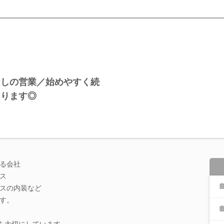
なしの営業／始めやすく続
あります◎
る会社
ス
スの内装など
す。
とを大切にしています。