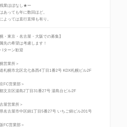
残業ほぼなし★ー
はあっても年に数回ほど。
によっては直行直帰も有り。
幌・東京・名古屋・大阪での募集】
属先の希望は考慮します！
・Iターン歓迎
幌営業所＞
道札幌市北区北七条西4丁目1番2号 KDX札幌ビル2F
京FC営業部＞
都文京区湯島2丁目31番27号 湯島台ビル2F
古屋営業所＞
県名古屋市中区錦1丁目5番27号 いちご錦ビル201号
阪FC営業部＞