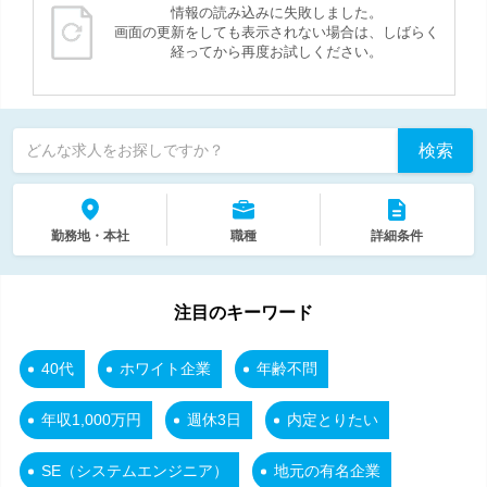
情報の読み込みに失敗しました。
画面の更新をしても表示されない場合は、しばらく
経ってから再度お試しください。
検索
どんな求人をお探しですか？
勤務地・本社
職種
詳細条件
注目のキーワード
40代
ホワイト企業
年齢不問
年収1,000万円
週休3日
内定とりたい
SE（システムエンジニア）
地元の有名企業