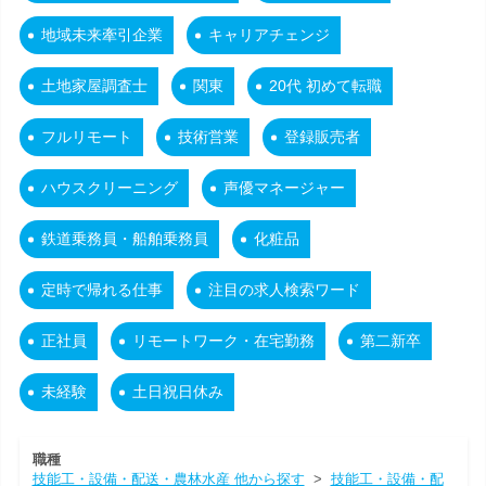
地域未来牽引企業
キャリアチェンジ
土地家屋調査士
関東
20代 初めて転職
フルリモート
技術営業
登録販売者
ハウスクリーニング
声優マネージャー
鉄道乗務員・船舶乗務員
化粧品
定時で帰れる仕事
注目の求人検索ワード
正社員
リモートワーク・在宅勤務
第二新卒
未経験
土日祝日休み
職種
技能工・設備・配送・農林水産 他から探す
>
技能工・設備・配