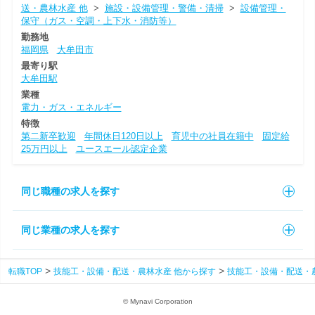
送・農林水産 他
>
施設・設備管理・警備・清掃
>
設備管理・
保守（ガス・空調・上下水・消防等）
勤務地
福岡県
大牟田市
最寄り駅
大牟田駅
業種
電力・ガス・エネルギー
特徴
第二新卒歓迎
年間休日120日以上
育児中の社員在籍中
固定給
25万円以上
ユースエール認定企業
同じ職種の求人を探す
同じ業種の求人を探す
転職TOP
技能工・設備・配送・農林水産 他から探す
技能工・設備・配送・
© Mynavi Corporation