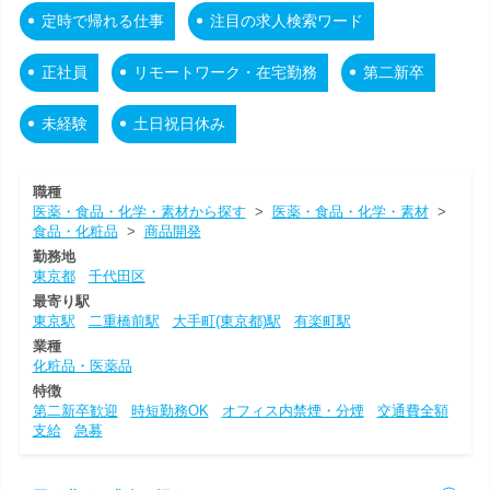
定時で帰れる仕事
注目の求人検索ワード
正社員
リモートワーク・在宅勤務
第二新卒
未経験
土日祝日休み
職種
医薬・食品・化学・素材から探す
>
医薬・食品・化学・素材
>
食品・化粧品
>
商品開発
勤務地
東京都
千代田区
最寄り駅
東京駅
二重橋前駅
大手町(東京都)駅
有楽町駅
業種
化粧品・医薬品
特徴
第二新卒歓迎
時短勤務OK
オフィス内禁煙・分煙
交通費全額
支給
急募