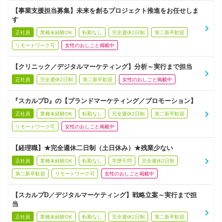
【事業支援担当募集】未来を創るプロジェクト推進をお任せしま
す
正社員
業種未経験OK
転勤なし
完全週休2日制
第二新卒歓迎
リモートワーク可
女性のおしごと掲載中
【クリニック／デジタルマーケティング】分析～実行まで担当
正社員
完全週休2日制
第二新卒歓迎
女性のおしごと掲載中
『スカルプD』の【ブランドマーケティング／プロモーション】
正社員
業種未経験OK
転勤なし
完全週休2日制
第二新卒歓迎
リモートワーク可
女性のおしごと掲載中
【経理職】★完全週休二日制（土日休み）★残業少ない
正社員
業種未経験OK
転勤なし
学歴不問
完全週休2日制
第二新卒歓迎
リモートワーク可
女性のおしごと掲載中
【スカルプD／デジタルマーケティング】戦略立案～実行まで担
当
正社員
業種未経験OK
転勤なし
完全週休2日制
第二新卒歓迎