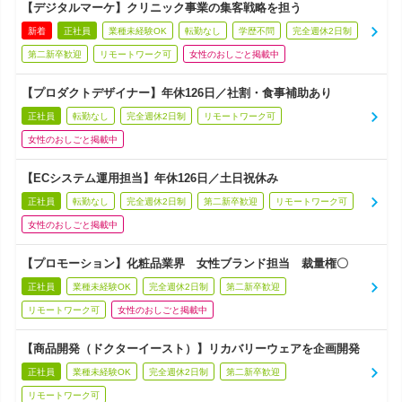
【デジタルマーケ】クリニック事業の集客戦略を担う
新着
正社員
業種未経験OK
転勤なし
学歴不問
完全週休2日制
第二新卒歓迎
リモートワーク可
女性のおしごと掲載中
【プロダクトデザイナー】年休126日／社割・食事補助あり
正社員
転勤なし
完全週休2日制
リモートワーク可
女性のおしごと掲載中
【ECシステム運用担当】年休126日／土日祝休み
正社員
転勤なし
完全週休2日制
第二新卒歓迎
リモートワーク可
女性のおしごと掲載中
【プロモーション】化粧品業界 女性ブランド担当 裁量権〇
正社員
業種未経験OK
完全週休2日制
第二新卒歓迎
リモートワーク可
女性のおしごと掲載中
【商品開発（ドクターイースト）】リカバリーウェアを企画開発
正社員
業種未経験OK
完全週休2日制
第二新卒歓迎
リモートワーク可