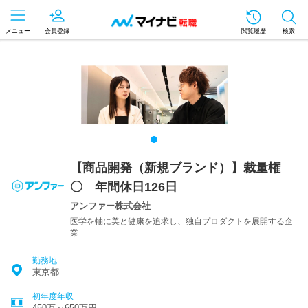
メニュー
会員登録
閲覧履歴
検索
【商品開発（新規ブランド）】裁量権
〇 年間休日126日
アンファー株式会社
医学を軸に美と健康を追求し、独自プロダクトを展開する企
業
勤務地
東京都
初年度年収
450万～650万円