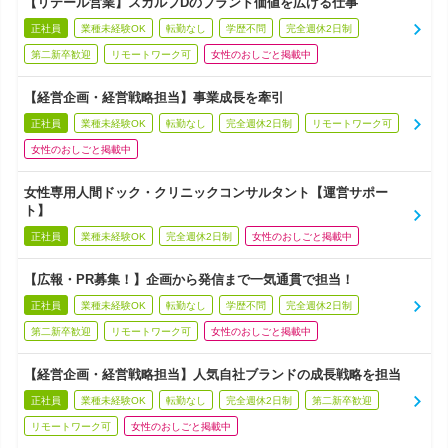
【リテール営業】スカルプDのブランド価値を広げる仕事
正社員
業種未経験OK
転勤なし
学歴不問
完全週休2日制
第二新卒歓迎
リモートワーク可
女性のおしごと掲載中
【経営企画・経営戦略担当】事業成長を牽引
正社員
業種未経験OK
転勤なし
完全週休2日制
リモートワーク可
女性のおしごと掲載中
女性専用人間ドック・クリニックコンサルタント【運営サポー
ト】
正社員
業種未経験OK
完全週休2日制
女性のおしごと掲載中
【広報・PR募集！】企画から発信まで一気通貫で担当！
正社員
業種未経験OK
転勤なし
学歴不問
完全週休2日制
第二新卒歓迎
リモートワーク可
女性のおしごと掲載中
【経営企画・経営戦略担当】人気自社ブランドの成長戦略を担当
正社員
業種未経験OK
転勤なし
完全週休2日制
第二新卒歓迎
リモートワーク可
女性のおしごと掲載中