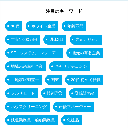
注目のキーワード
40代
ホワイト企業
年齢不問
年収1,000万円
週休3日
内定とりたい
SE（システムエンジニア）
地元の有名企業
地域未来牽引企業
キャリアチェンジ
土地家屋調査士
関東
20代 初めて転職
フルリモート
技術営業
登録販売者
ハウスクリーニング
声優マネージャー
鉄道乗務員・船舶乗務員
化粧品