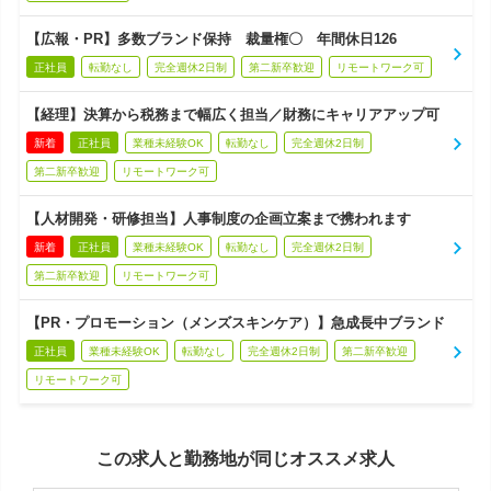
【広報・PR】多数ブランド保持 裁量権〇 年間休日126
正社員
転勤なし
完全週休2日制
第二新卒歓迎
リモートワーク可
【経理】決算から税務まで幅広く担当／財務にキャリアアップ可
新着
正社員
業種未経験OK
転勤なし
完全週休2日制
第二新卒歓迎
リモートワーク可
【人材開発・研修担当】人事制度の企画立案まで携われます
新着
正社員
業種未経験OK
転勤なし
完全週休2日制
第二新卒歓迎
リモートワーク可
【PR・プロモーション（メンズスキンケア）】急成長中ブランド
正社員
業種未経験OK
転勤なし
完全週休2日制
第二新卒歓迎
リモートワーク可
この求人と勤務地が同じオススメ求人