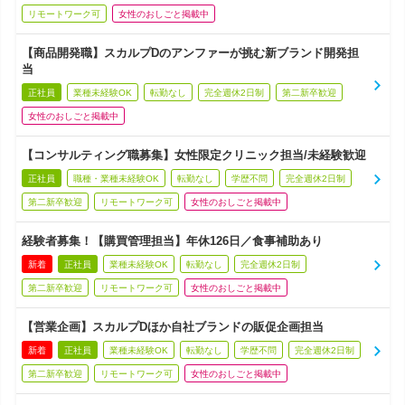
リモートワーク可
女性のおしごと掲載中
【商品開発職】スカルプDのアンファーが挑む新ブランド開発担
当
正社員
業種未経験OK
転勤なし
完全週休2日制
第二新卒歓迎
女性のおしごと掲載中
【コンサルティング職募集】女性限定クリニック担当/未経験歓迎
正社員
職種・業種未経験OK
転勤なし
学歴不問
完全週休2日制
第二新卒歓迎
リモートワーク可
女性のおしごと掲載中
経験者募集！【購買管理担当】年休126日／食事補助あり
新着
正社員
業種未経験OK
転勤なし
完全週休2日制
第二新卒歓迎
リモートワーク可
女性のおしごと掲載中
【営業企画】スカルプDほか自社ブランドの販促企画担当
新着
正社員
業種未経験OK
転勤なし
学歴不問
完全週休2日制
第二新卒歓迎
リモートワーク可
女性のおしごと掲載中